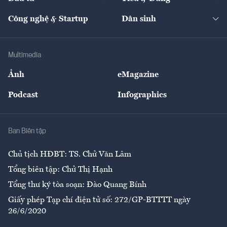
Quản trị số
Cafe BĐS
Thị trường
Kinh doanh
Kết nối
Tạp chí kinh tế Việt Nam
eMagazine
Nhà đầu tư
Du lịch
Công nghệ & Startup
Dân sinh
Tư vấn
Nông sản
Doanh nhân
Tư vấn Tiêu & Dùng
Infographics
Hạ tầng
Sức khỏe
Khung pháp lý
Doanh nghiệp
Địa phương
Thị trường
Bảo hiểm
Multimedia
Sự kiện
Nhân lực
Ảnh
eMagazine
Đẹp +
An sinh
Podcast
Infographics
Giải trí
Y tế
Nhà
Ban Biên tập
Ẩm thực
Chủ tịch HĐBT: TS. Chử Văn Lâm
Tổng biên tập: Chử Thị Hạnh
Tổng thư ký tòa soạn: Đào Quang Bính
Giấy phép Tạp chí điện tử số: 272/GP-BTTTT ngày
26/6/2020