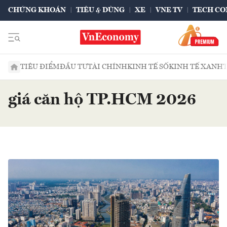
CHỨNG KHOÁN
TIÊU & DÙNG
XE
VNE TV
TECH CO
TIÊU ĐIỂM
ĐẦU TƯ
TÀI CHÍNH
KINH TẾ SỐ
KINH TẾ XANH
giá căn hộ TP.HCM 2026