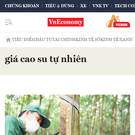
CHỨNG KHOÁN
TIÊU & DÙNG
XE
VNE TV
TECH CO
TIÊU ĐIỂM
ĐẦU TƯ
TÀI CHÍNH
KINH TẾ SỐ
KINH TẾ XANH
giá cao su tự nhiên