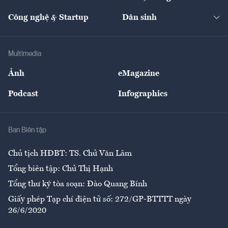
Cafe BĐS
Thị trường
Kinh doanh
Kết nối
Tạp chí kinh tế Việt Nam
eMagazine
Nhà đầu tư
Du lịch
Công nghệ & Startup
Dân sinh
Tư vấn
Nông sản
Doanh nhân
Tư vấn Tiêu & Dùng
Infographics
Hạ tầng
Sức khỏe
Khung pháp lý
Doanh nghiệp
Địa phương
Thị trường
Bảo hiểm
Multimedia
Sự kiện
Nhân lực
Ảnh
eMagazine
Đẹp +
An sinh
Podcast
Infographics
Giải trí
Y tế
Nhà
Ban Biên tập
Ẩm thực
Chủ tịch HĐBT: TS. Chử Văn Lâm
Tổng biên tập: Chử Thị Hạnh
Tổng thư ký tòa soạn: Đào Quang Bính
Giấy phép Tạp chí điện tử số: 272/GP-BTTTT ngày
26/6/2020