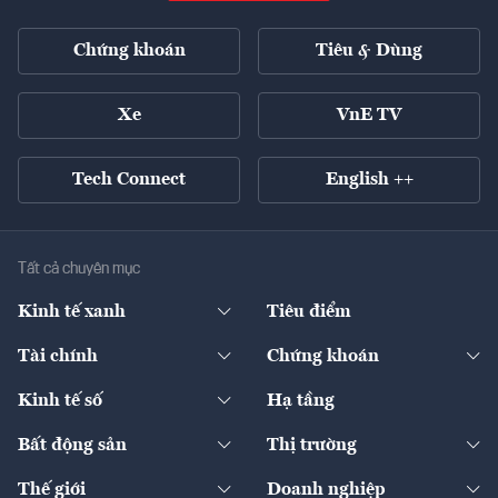
Chứng khoán
Tiêu & Dùng
Xe
VnE TV
Tech Connect
English ++
Tất cả chuyên mục
Kinh tế xanh
Tiêu điểm
Chuyển động xanh
Tài chính
Chứng khoán
Pháp lý
Ngân hàng
Doanh nghiệp niêm yết
Kinh tế số
Hạ tầng
Thương hiệu xanh
Thị trường vốn
Thị trường
Sản phẩm - Thị trường
Bất động sản
Thị trường
Diễn đàn
Thuế
Đầu tư
Tài sản số
Chính sách
Xuất nhập khẩu
Thế giới
Doanh nghiệp