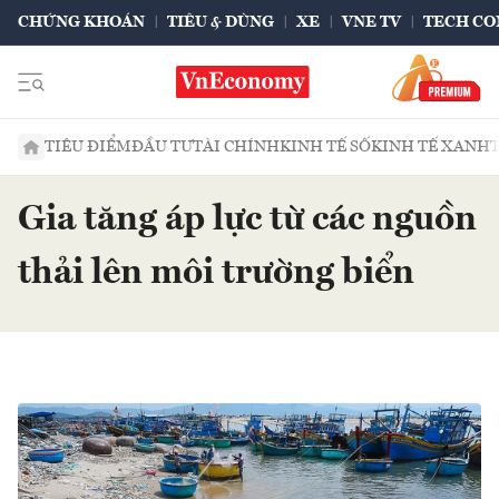
CHỨNG KHOÁN
TIÊU & DÙNG
XE
VNE TV
TECH CO
TIÊU ĐIỂM
ĐẦU TƯ
TÀI CHÍNH
KINH TẾ SỐ
KINH TẾ XANH
Gia tăng áp lực từ các nguồn
thải lên môi trường biển