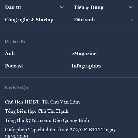
Dự án
Công nghiệp
Chuyển động 24h
Đối thoại
The Guide
Video
Đầu tư
Tiêu & Dùng
Quản trị số
Cafe BĐS
Thị trường
Kinh doanh
Kết nối
Tạp chí kinh tế Việt Nam
eMagazine
Nhà đầu tư
Du lịch
Công nghệ & Startup
Dân sinh
Tư vấn
Nông sản
Doanh nhân
Tư vấn Tiêu & Dùng
Infographics
Hạ tầng
Sức khỏe
Khung pháp lý
Doanh nghiệp
Địa phương
Thị trường
Bảo hiểm
Multimedia
Sự kiện
Nhân lực
Ảnh
eMagazine
Đẹp +
An sinh
Podcast
Infographics
Giải trí
Y tế
Nhà
Ban Biên tập
Ẩm thực
Chủ tịch HĐBT: TS. Chử Văn Lâm
Tổng biên tập: Chử Thị Hạnh
Tổng thư ký tòa soạn: Đào Quang Bính
Giấy phép Tạp chí điện tử số: 272/GP-BTTTT ngày
26/6/2020