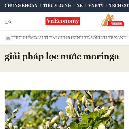
CHỨNG KHOÁN
TIÊU & DÙNG
XE
VNE TV
TECH CO
TIÊU ĐIỂM
ĐẦU TƯ
TÀI CHÍNH
KINH TẾ SỐ
KINH TẾ XANH
giải pháp lọc nước moringa