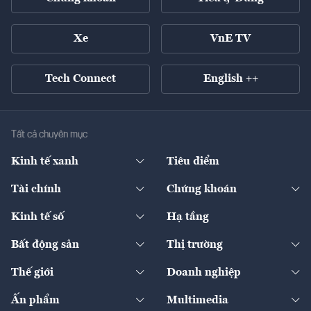
Xe
VnE TV
Tech Connect
English ++
Tất cả chuyên mục
Kinh tế xanh
Tiêu điểm
Chuyển động xanh
Tài chính
Chứng khoán
Pháp lý
Ngân hàng
Doanh nghiệp niêm yết
Kinh tế số
Hạ tầng
Thương hiệu xanh
Thị trường vốn
Thị trường
Sản phẩm - Thị trường
Bất động sản
Thị trường
Diễn đàn
Thuế
Đầu tư
Tài sản số
Chính sách
Xuất nhập khẩu
Thế giới
Doanh nghiệp
Bảo hiểm
Quốc tế
Dịch vụ số
Thị trường
Khung pháp lý
Kinh tế
Chuyển động
Ấn phẩm
Multimedia
Khung pháp lý
Start-up