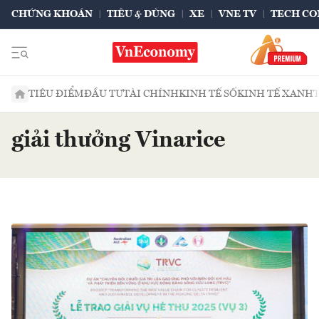
CHỨNG KHOÁN
TIÊU & DÙNG
XE
VNE TV
TECH CO
TIÊU ĐIỂM
ĐẦU TƯ
TÀI CHÍNH
KINH TẾ SỐ
KINH TẾ XANH
giải thưởng Vinarice