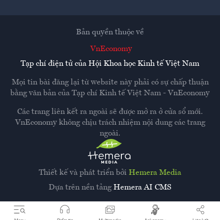
Bản quyền thuộc về
VnEconomy
Tạp chí điện tử của Hội Khoa học Kinh tế Việt Nam
Mọi tin bài đăng lại từ website này phải có sự chấp thuận
bằng văn bản của
Tạp chí Kinh tế Việt Nam - VnEconomy
Các trang liên kết ra ngoài sẽ được mở ra ở cửa sổ mới.
VnEconomy không chịu trách nhiệm nội dung các trang
ngoài.
Thiết kế và phát triển bởi
Hemera Media
Dựa trên nền tảng
Hemera AI CMS