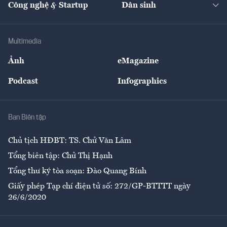
Công nghệ & Startup
Dân sinh
Tư vấn
Nông sản
Doanh nhân
Tư vấn Tiêu & Dùng
Infographics
Hạ tầng
Sức khỏe
Khung pháp lý
Doanh nghiệp
Địa phương
Thị trường
Bảo hiểm
Multimedia
Sự kiện
Nhân lực
Ảnh
eMagazine
Đẹp +
An sinh
Podcast
Infographics
Giải trí
Y tế
Nhà
Ban Biên tập
Ẩm thực
Chủ tịch HĐBT: TS. Chử Văn Lâm
Tổng biên tập: Chử Thị Hạnh
Tổng thư ký tòa soạn: Đào Quang Bính
Giấy phép Tạp chí điện tử số: 272/GP-BTTTT ngày
26/6/2020