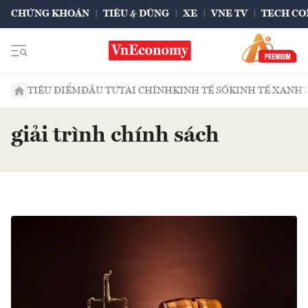
CHỨNG KHOÁN
TIÊU & DÙNG
XE
VNE TV
TECH CO
TIÊU ĐIỂM
ĐẦU TƯ
TÀI CHÍNH
KINH TẾ SỐ
KINH TẾ XANH
giải trình chính sách