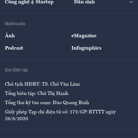
Công nghệ & Startup
Dân sinh
Tư vấn
Nông sản
Doanh nhân
Tư vấn Tiêu & Dùng
Infographics
Hạ tầng
Sức khỏe
Khung pháp lý
Doanh nghiệp
Địa phương
Thị trường
Bảo hiểm
Multimedia
Sự kiện
Nhân lực
Ảnh
eMagazine
Đẹp +
An sinh
Podcast
Infographics
Giải trí
Y tế
Nhà
Ban Biên tập
Ẩm thực
Chủ tịch HĐBT: TS. Chử Văn Lâm
Tổng biên tập: Chử Thị Hạnh
Tổng thư ký tòa soạn: Đào Quang Bính
Giấy phép Tạp chí điện tử số: 272/GP-BTTTT ngày
26/6/2020