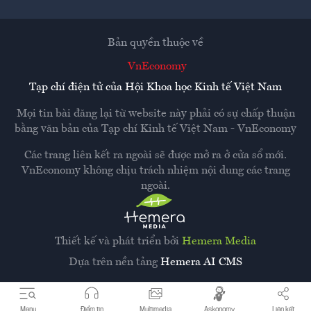
Bản quyền thuộc về
VnEconomy
Tạp chí điện tử của Hội Khoa học Kinh tế Việt Nam
Mọi tin bài đăng lại từ website này phải có sự chấp thuận
bằng văn bản của
Tạp chí Kinh tế Việt Nam - VnEconomy
Các trang liên kết ra ngoài sẽ được mở ra ở cửa sổ mới.
VnEconomy không chịu trách nhiệm nội dung các trang
ngoài.
Thiết kế và phát triển bởi
Hemera Media
Dựa trên nền tảng
Hemera AI CMS
Menu
Điểm tin
Multimedia
Askonomy
Liên kết