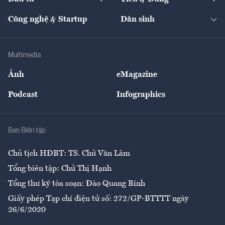
Quản trị số
Cafe BĐS
Thị trường
Kinh doanh
Kết nối
Tạp chí kinh tế Việt Nam
eMagazine
Nhà đầu tư
Du lịch
Công nghệ & Startup
Dân sinh
Tư vấn
Nông sản
Doanh nhân
Tư vấn Tiêu & Dùng
Infographics
Hạ tầng
Sức khỏe
Khung pháp lý
Doanh nghiệp
Địa phương
Thị trường
Bảo hiểm
Multimedia
Sự kiện
Nhân lực
Ảnh
eMagazine
Đẹp +
An sinh
Podcast
Infographics
Giải trí
Y tế
Nhà
Ban Biên tập
Ẩm thực
Chủ tịch HĐBT: TS. Chử Văn Lâm
Tổng biên tập: Chử Thị Hạnh
Tổng thư ký tòa soạn: Đào Quang Bính
Giấy phép Tạp chí điện tử số: 272/GP-BTTTT ngày
26/6/2020