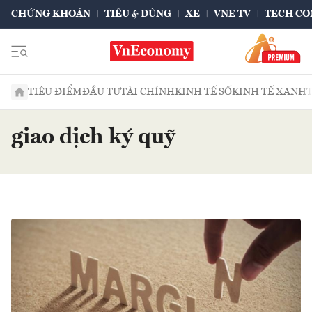
CHỨNG KHOÁN
TIÊU & DÙNG
XE
VNE TV
TECH CO
TIÊU ĐIỂM
ĐẦU TƯ
TÀI CHÍNH
KINH TẾ SỐ
KINH TẾ XANH
giao dịch ký quỹ