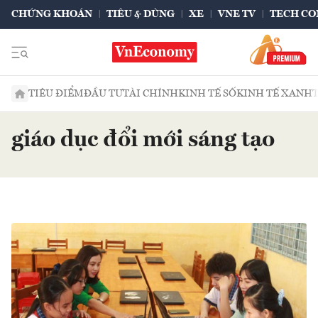
CHỨNG KHOÁN
TIÊU & DÙNG
XE
VNE TV
TECH CO
TIÊU ĐIỂM
ĐẦU TƯ
TÀI CHÍNH
KINH TẾ SỐ
KINH TẾ XANH
giáo dục đổi mới sáng tạo