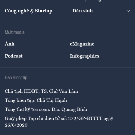
Quản trị số
Cafe BĐS
Thị trường
Kinh doanh
Kết nối
Tạp chí kinh tế Việt Nam
eMagazine
Nhà đầu tư
Du lịch
Công nghệ & Startup
Dân sinh
Tư vấn
Nông sản
Doanh nhân
Tư vấn Tiêu & Dùng
Infographics
Hạ tầng
Sức khỏe
Khung pháp lý
Doanh nghiệp
Địa phương
Thị trường
Bảo hiểm
Multimedia
Sự kiện
Nhân lực
Ảnh
eMagazine
Đẹp +
An sinh
Podcast
Infographics
Giải trí
Y tế
Nhà
Ban Biên tập
Ẩm thực
Chủ tịch HĐBT: TS. Chử Văn Lâm
Tổng biên tập: Chử Thị Hạnh
Tổng thư ký tòa soạn: Đào Quang Bính
Giấy phép Tạp chí điện tử số: 272/GP-BTTTT ngày
26/6/2020