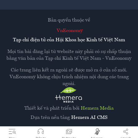
Bản quyền thuộc về
VnEconomy
Tạp chí điện tử của Hội Khoa học Kinh tế Việt Nam
Mọi tin bài đăng lại từ website này phải có sự chấp thuận
bằng văn bản của
Tạp chí Kinh tế Việt Nam - VnEconomy
Các trang liên kết ra ngoài sẽ được mở ra ở cửa sổ mới.
VnEconomy không chịu trách nhiệm nội dung các trang
ngoài.
Thiết kế và phát triển bởi
Hemera Media
Dựa trên nền tảng
Hemera AI CMS