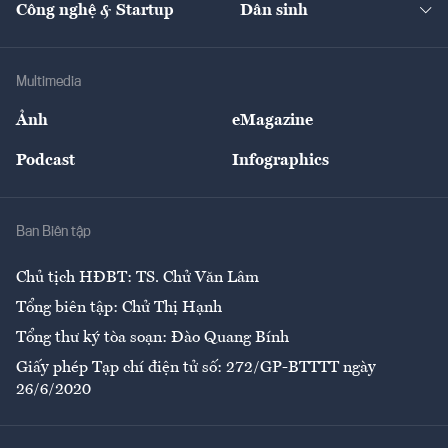
Công nghệ & Startup
Dân sinh
Tư vấn
Nông sản
Doanh nhân
Tư vấn Tiêu & Dùng
Infographics
Hạ tầng
Sức khỏe
Khung pháp lý
Doanh nghiệp
Địa phương
Thị trường
Bảo hiểm
Multimedia
Sự kiện
Nhân lực
Ảnh
eMagazine
Đẹp +
An sinh
Podcast
Infographics
Giải trí
Y tế
Nhà
Ban Biên tập
Ẩm thực
Chủ tịch HĐBT: TS. Chử Văn Lâm
Tổng biên tập: Chử Thị Hạnh
Tổng thư ký tòa soạn: Đào Quang Bính
Giấy phép Tạp chí điện tử số: 272/GP-BTTTT ngày
26/6/2020