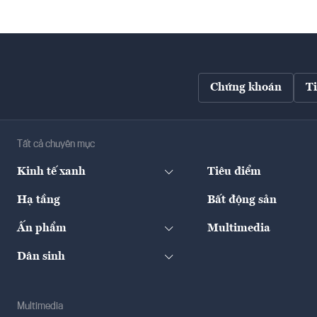
Chứng khoán
T
Tất cả chuyên mục
Kinh tế xanh
Tiêu điểm
Hạ tầng
Bất động sản
Ấn phẩm
Multimedia
Dân sinh
Multimedia