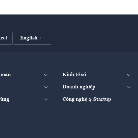
ect
English ++
hoán
Kinh tế số
Doanh nghiệp
Dùng
Công nghệ & Startup