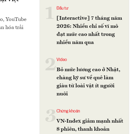
1
Đầu tư
[Interactive] 7 tháng năm
to, YouTube
2026: Nhiều chỉ số vĩ mô
n hóa trải
đạt mức cao nhất trong
nhiều năm qua
2
Video
Bỏ mức lương cao ở Nhật,
chàng kỹ sư về quê làm
giàu từ loài vật ít người
nuôi
3
Chứng khoán
VN-Index giảm mạnh nhất
8 phiên, thanh khoản