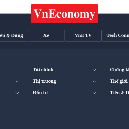
iêu & Dùng
Xe
VnE TV
Tech Conn
Tài chính
Chứng k
Thị trường
Thế giới
Đầu tư
Tiêu & 