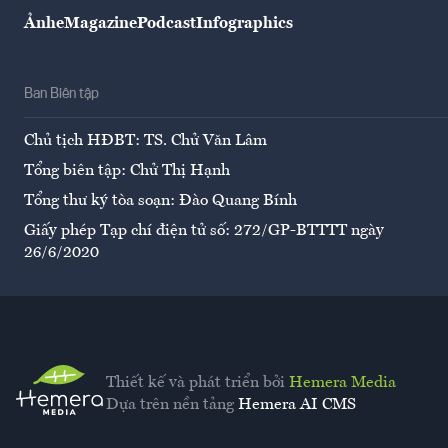
Ảnh
eMagazine
Podcast
Infographics
Ban Biên tập
Chủ tịch HĐBT: TS. Chử Văn Lâm
Tổng biên tập: Chử Thị Hạnh
Tổng thư ký tòa soạn: Đào Quang Bính
Giấy phép Tạp chí điện tử số: 272/GP-BTTTT ngày
26/6/2020
Thiết kế và phát triển bởi
Hemera Media
Dựa trên nền tảng
Hemera AI CMS