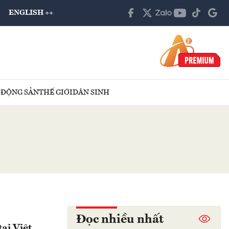
ENGLISH ++
 ĐỘNG SẢN
THẾ GIỚI
DÂN SINH
Đọc nhiều nhất
ại Việt