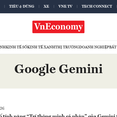
TIÊU & DÙNG
XE
VNE TV
TECH CONNECT
ÍNH
KINH TẾ SỐ
KINH TẾ XANH
THỊ TRƯỜNG
DOANH NGHIỆP
BẤT
Google Gemini
026
 tính năng “Trí thông minh cá nhân” của Gemini t