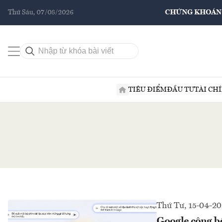
Thứ Sáu, 07/08/2026
CHỨNG KHOÁN
TIÊU ĐIỂM
ĐẦU TƯ
TÀI CH
Thứ Tư, 15-04-2
Google công bố