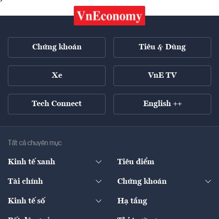
Chứng khoán
Tiêu & Dùng
Xe
VnE TV
Tech Connect
English ++
Tất cả chuyên mục
Kinh tế xanh
Tiêu điểm
Chuyển động xanh
Tài chính
Chứng khoán
Pháp lý
Ngân hàng
Doanh nghiệp niêm yết
Kinh tế số
Hạ tầng
Thương hiệu xanh
Thị trường vốn
Thị trường
Sản phẩm - Thị trường