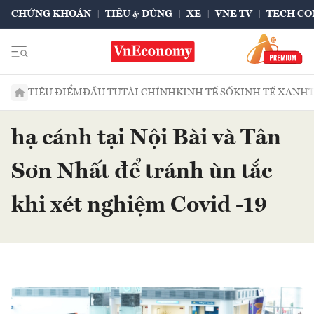
CHỨNG KHOÁN
TIÊU & DÙNG
XE
VNE TV
TECH CO
TIÊU ĐIỂM
ĐẦU TƯ
TÀI CHÍNH
KINH TẾ SỐ
KINH TẾ XANH
hạ cánh tại Nội Bài và Tân
Sơn Nhất để tránh ùn tắc
khi xét nghiệm Covid -19