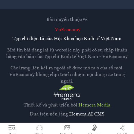
Bản quyền thuộc về
VnEconomy
Tạp chí điện tử của Hội Khoa học Kinh tế Việt Nam
Mọi tin bài đăng lại từ website này phải có sự chấp thuận
bằng văn bản của
Tạp chí Kinh tế Việt Nam - VnEconomy
Các trang liên kết ra ngoài sẽ được mở ra ở cửa sổ mới.
VnEconomy không chịu trách nhiệm nội dung các trang
ngoài.
Thiết kế và phát triển bởi
Hemera Media
Dựa trên nền tảng
Hemera AI CMS