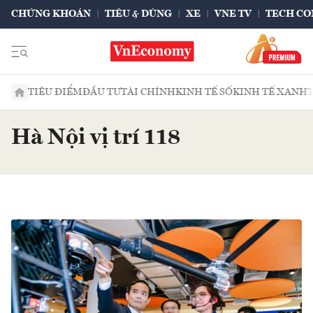
CHỨNG KHOÁN
TIÊU & DÙNG
XE
VNE TV
TECH CO
TIÊU ĐIỂM
ĐẦU TƯ
TÀI CHÍNH
KINH TẾ SỐ
KINH TẾ XANH
Hà Nội vị trí 118