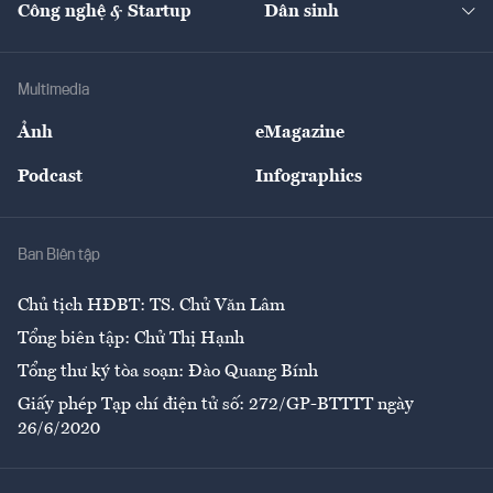
Công nghệ & Startup
Dân sinh
Tư vấn
Nông sản
Doanh nhân
Tư vấn Tiêu & Dùng
Infographics
Hạ tầng
Sức khỏe
Khung pháp lý
Doanh nghiệp
Địa phương
Thị trường
Bảo hiểm
Multimedia
Sự kiện
Nhân lực
Ảnh
eMagazine
Đẹp +
An sinh
Podcast
Infographics
Giải trí
Y tế
Nhà
Ban Biên tập
Ẩm thực
Chủ tịch HĐBT: TS. Chử Văn Lâm
Tổng biên tập: Chử Thị Hạnh
Tổng thư ký tòa soạn: Đào Quang Bính
Giấy phép Tạp chí điện tử số: 272/GP-BTTTT ngày
26/6/2020