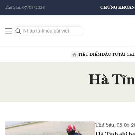
Thứ Sáu, 07/08/2026
CHỨNG KHOÁN
TIÊU ĐIỂM
ĐẦU TƯ
TÀI CH
Hà Tĩn
Thứ Sáu, 08-05-2
Hà Tĩnh chi hơ