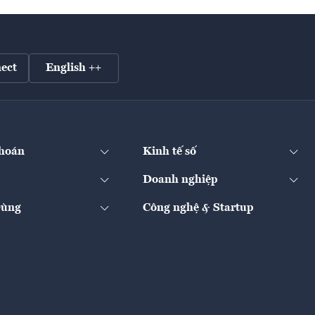
ect
English ++
hoán
Kinh tế số
Doanh nghiệp
Dùng
Công nghệ & Startup