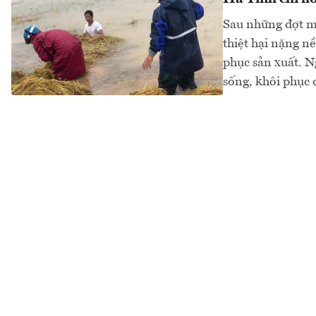
Sau những đợt m
thiệt hại nặng n
phục sản xuất. N
sống, khôi phục đ