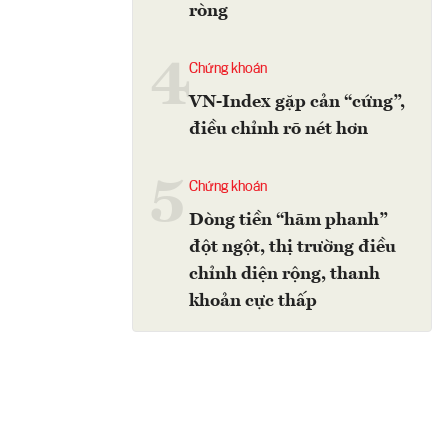
ròng
4
Chứng khoán
VN-Index gặp cản “cứng”,
điều chỉnh rõ nét hơn
5
Chứng khoán
Dòng tiền “hãm phanh”
đột ngột, thị trường điều
chỉnh diện rộng, thanh
khoản cực thấp