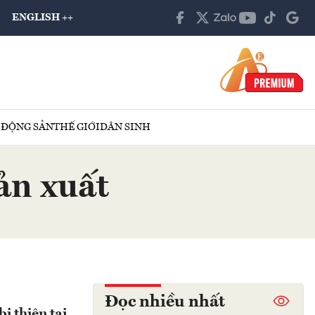
ENGLISH ++
 ĐỘNG SẢN
THẾ GIỚI
DÂN SINH
ản xuất
Đọc nhiều nhất
ị thiên tai