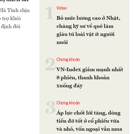
1
Video
Hà Tĩnh chịu
Bỏ mức lương cao ở Nhật,
 trợ khôi
chàng kỹ sư về quê làm
 định đời
giàu từ loài vật ít người
nuôi
2
Chứng khoán
VN-Index giảm mạnh nhất
8 phiên, thanh khoản
xuống đáy
3
Chứng khoán
Áp lực chốt lời tăng, dòng
tiền đỡ tốt ở cổ phiếu vừa
và nhỏ, vốn ngoại vẫn mua