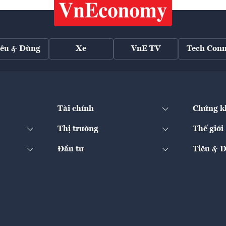
iêu & Dùng
Xe
VnE TV
Tech Conn
Tài chính
Chứng k
Thị trường
Thế giới
Đầu tư
Tiêu & 