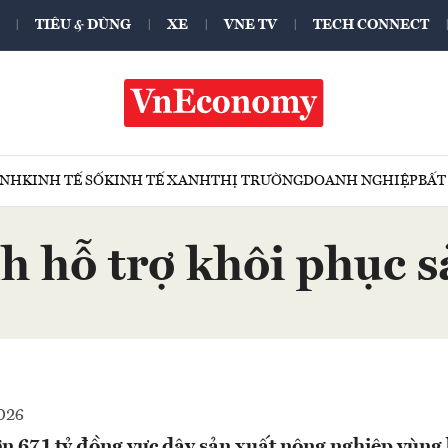
TIÊU & DÙNG
XE
VNE TV
TECH CONNECT
ÍNH
KINH TẾ SỐ
KINH TẾ XANH
THỊ TRƯỜNG
DOANH NGHIỆP
BẤT
h hỗ trợ khôi phục s
026
n 671 tỷ đồng vực dậy sản xuất nông nghiệp vùng b