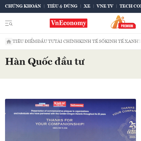
CHỨNG KHOÁN
TIÊU & DÙNG
XE
VNE TV
TECH CO
TIÊU ĐIỂM
ĐẦU TƯ
TÀI CHÍNH
KINH TẾ SỐ
KINH TẾ XANH
Hàn Quốc đầu tư