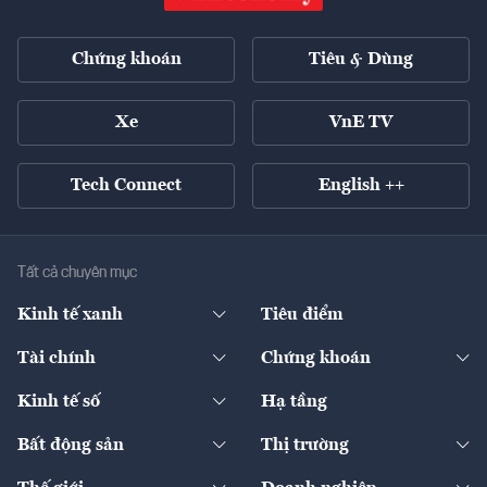
Chứng khoán
Tiêu & Dùng
Xe
VnE TV
Tech Connect
English ++
Tất cả chuyên mục
Kinh tế xanh
Tiêu điểm
Chuyển động xanh
Tài chính
Chứng khoán
Pháp lý
Ngân hàng
Doanh nghiệp niêm yết
Kinh tế số
Hạ tầng
Thương hiệu xanh
Thị trường vốn
Thị trường
Sản phẩm - Thị trường
Bất động sản
Thị trường
Diễn đàn
Thuế
Đầu tư
Tài sản số
Chính sách
Xuất nhập khẩu