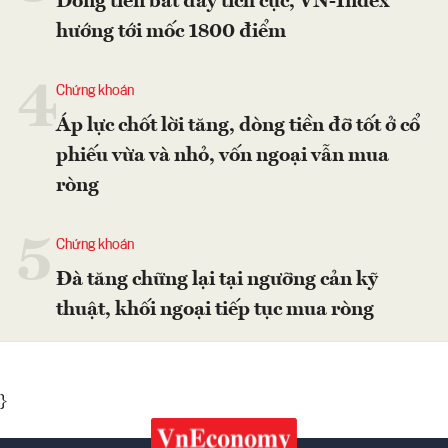
Dòng tiền bắt đáy tích cực, VN-Index
hướng tới mốc 1800 điểm
4
Chứng khoán
Áp lực chốt lời tăng, dòng tiền đỡ tốt ở cổ
phiếu vừa và nhỏ, vốn ngoại vẫn mua
ròng
5
Chứng khoán
Đà tăng chững lại tại ngưỡng cản kỹ
thuật, khối ngoại tiếp tục mua ròng
}