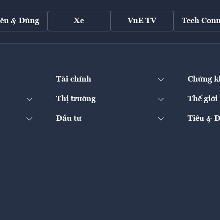
iêu & Dùng
Xe
VnE TV
Tech Conn
Tài chính
Chứng k
Thị trường
Thế giới
Đầu tư
Tiêu & 