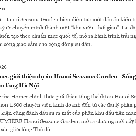
en
, Hanoi Seasons Garden hiện diện tựa một dấu ấn kiến tr
 ký ức chuyển mình thành một “khu vườn thời gian”. Tại đây
kiến tạo theo chuẩn mực quốc tế, mở ra hành trình trải 
i sống giao cảm cho cộng đồng cư dân.
026
es giới thiệu dự án Hanoi Seasons Garden - Sống
iữa lòng Hà Nội
rise Homes chính thức giới thiệu tổng thể dự án Hanoi S
hơn 1.500 chuyên viên kinh doanh đến từ các đại lý phân 
 kiện cũng đánh dấu sự ra mắt của phân khu đầu tiên ma
MIÈRE Hanoi Seasons Garden, mở ra chương mới đầy 
 sản giữa lòng Thủ đô.