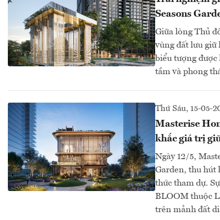
Seasons Gard
Giữa lòng Thủ đô
vùng đất lưu giữ
biểu tượng được 
tầm và phong thá
Thứ Sáu, 15-05-2
Masterise Hom
khắc giá trị g
Ngày 12/5, Maste
Garden, thu hút 
thức tham dự. Sự
BLOOM thuộc LU
trên mảnh đất di