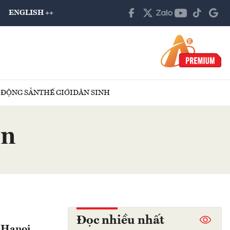
ENGLISH ++
 ĐỘNG SẢN
THẾ GIỚI
DÂN SINH
en
Đọc nhiều nhất
a Hanoi