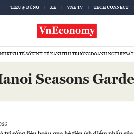
TIÊU & DÙNG
XE
VNE TV
TECH CONNECT
ÍNH
KINH TẾ SỐ
KINH TẾ XANH
THỊ TRƯỜNG
DOANH NGHIỆP
BẤT
anoi Seasons Gard
026
á trị sống liên hoàn qua hệ tiện ích điểm nhấn củ