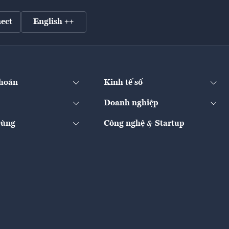
ect
English ++
hoán
Kinh tế số
Doanh nghiệp
Dùng
Công nghệ & Startup