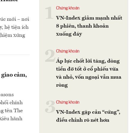
1
Chứng khoán
VN-Index giảm mạnh nhất
úc mới – nơi
8 phiên, thanh khoản
, hệ tiện ích
xuống đáy
nghiệm xứng
2
Chứng khoán
Áp lực chốt lời tăng, dòng
tiền đỡ tốt ở cổ phiếu vừa
 giao cảm,
và nhỏ, vốn ngoại vẫn mua
ròng
easons
3
phối chính
Chứng khoán
ng tên The
VN-Index gặp cản “cứng”,
kiêu hãnh
điều chỉnh rõ nét hơn