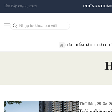
Thứ Bảy, 08/08/2026
CHỨNG KHOÁN
TIÊU ĐIỂM
ĐẦU TƯ
TÀI CH
H
Thứ Sáu, 29-05-2
Trải nghiệm gi