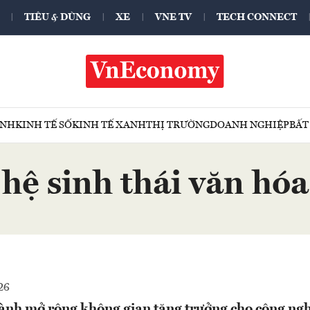
TIÊU & DÙNG
XE
VNE TV
TECH CONNECT
ÍNH
KINH TẾ SỐ
KINH TẾ XANH
THỊ TRƯỜNG
DOANH NGHIỆP
BẤT
hệ sinh thái văn hóa
26
gành mở rộng không gian tăng trưởng cho công ng