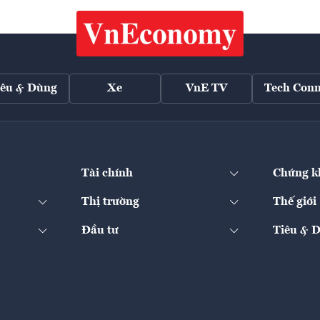
iêu & Dùng
Xe
VnE TV
Tech Conn
Tài chính
Chứng k
Thị trường
Thế giới
Đầu tư
Tiêu & 