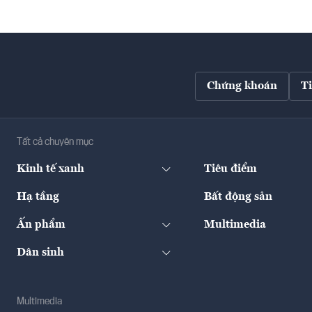
Chứng khoán
T
Tất cả chuyên mục
Kinh tế xanh
Tiêu điểm
Hạ tầng
Bất động sản
Ấn phẩm
Multimedia
Dân sinh
Multimedia