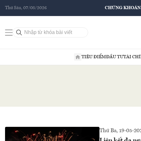
Thứ Sáu, 07/08/2026
CHỨNG KHOÁN
TIÊU ĐIỂM
ĐẦU TƯ
TÀI CH
Thứ Ba, 19-05-20
Liên kết đa n