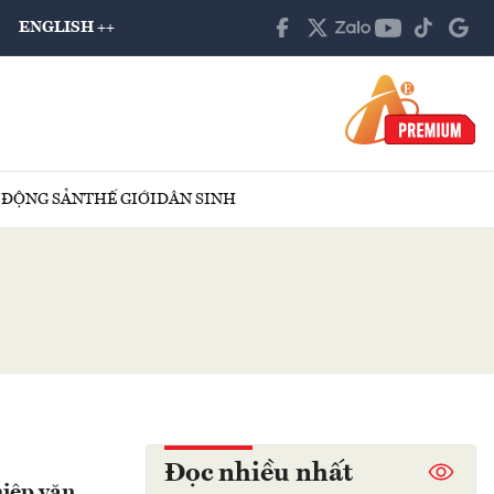
ENGLISH ++
 ĐỘNG SẢN
THẾ GIỚI
DÂN SINH
Đọc nhiều nhất
hiệp văn