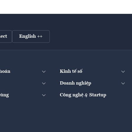
ect
English ++
hoán
Kinh tế số
Doanh nghiệp
Dùng
Công nghệ & Startup