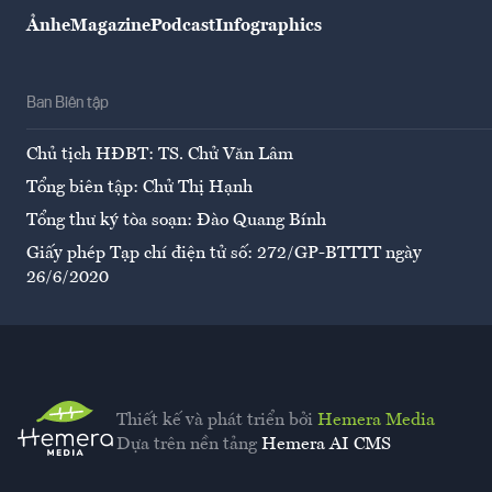
Ảnh
eMagazine
Podcast
Infographics
Ban Biên tập
Chủ tịch HĐBT: TS. Chử Văn Lâm
Tổng biên tập: Chử Thị Hạnh
Tổng thư ký tòa soạn: Đào Quang Bính
Giấy phép Tạp chí điện tử số: 272/GP-BTTTT ngày
26/6/2020
Thiết kế và phát triển bởi
Hemera Media
Dựa trên nền tảng
Hemera AI CMS