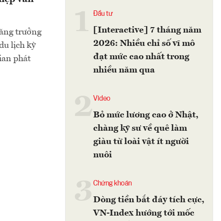
1
Đầu tư
[Interactive] 7 tháng năm
tăng trưởng
2026: Nhiều chỉ số vĩ mô
du lịch kỳ
đạt mức cao nhất trong
ian phát
nhiều năm qua
2
Video
Bỏ mức lương cao ở Nhật,
chàng kỹ sư về quê làm
giàu từ loài vật ít người
nuôi
3
Chứng khoán
Dòng tiền bắt đáy tích cực,
VN-Index hướng tới mốc