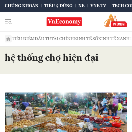
CHỨNG KHOÁN
TIÊU & DÙNG
XE
VNE TV
TECH CO
TIÊU ĐIỂM
ĐẦU TƯ
TÀI CHÍNH
KINH TẾ SỐ
KINH TẾ XANH
hệ thống chợ hiện đại