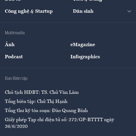
Quản trị số
Cafe BĐS
Thị trường
Kinh doanh
Kết nối
Tạp chí kinh tế Việt Nam
eMagazine
Nhà đầu tư
Du lịch
Công nghệ & Startup
Dân sinh
Tư vấn
Nông sản
Doanh nhân
Tư vấn Tiêu & Dùng
Infographics
Hạ tầng
Sức khỏe
Khung pháp lý
Doanh nghiệp
Địa phương
Thị trường
Bảo hiểm
Multimedia
Sự kiện
Nhân lực
Ảnh
eMagazine
Đẹp +
An sinh
Podcast
Infographics
Giải trí
Y tế
Nhà
Ban Biên tập
Ẩm thực
Chủ tịch HĐBT: TS. Chử Văn Lâm
Tổng biên tập: Chử Thị Hạnh
Tổng thư ký tòa soạn: Đào Quang Bính
Giấy phép Tạp chí điện tử số: 272/GP-BTTTT ngày
26/6/2020