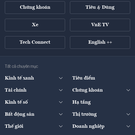
Chứng khoán
Tiêu & Dùng
Xe
VnE TV
Tech Connect
English ++
Tất cả chuyên mục
Kinh tế xanh
Tiêu điểm
Chuyển động xanh
Tài chính
Chứng khoán
Pháp lý
Ngân hàng
Doanh nghiệp niêm yết
Kinh tế số
Hạ tầng
Thương hiệu xanh
Thị trường vốn
Thị trường
Sản phẩm - Thị trường
Bất động sản
Thị trường
Diễn đàn
Thuế
Đầu tư
Tài sản số
Chính sách
Xuất nhập khẩu
Thế giới
Doanh nghiệp
Bảo hiểm
Quốc tế
Dịch vụ số
Thị trường
Khung pháp lý
Kinh tế
Chuyển động