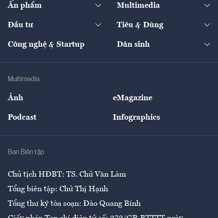
Ấn phẩm
Multimedia
Khung pháp lý
Start-up
Dự án
Công nghiệp
Chuyển động 24h
Đối thoại
The Guide
Video
Đầu tư
Tiêu & Dùng
Quản trị số
Cafe BĐS
Thị trường
Kinh doanh
Kết nối
Tạp chí kinh tế Việt Nam
eMagazine
Nhà đầu tư
Du lịch
Công nghệ & Startup
Dân sinh
Tư vấn
Nông sản
Doanh nhân
Tư vấn Tiêu & Dùng
Infographics
Hạ tầng
Sức khỏe
Khung pháp lý
Doanh nghiệp
Địa phương
Thị trường
Bảo hiểm
Multimedia
Sự kiện
Nhân lực
Ảnh
eMagazine
Đẹp +
An sinh
Podcast
Infographics
Giải trí
Y tế
Nhà
Ban Biên tập
Ẩm thực
Chủ tịch HĐBT: TS. Chử Văn Lâm
Tổng biên tập: Chử Thị Hạnh
Tổng thư ký tòa soạn: Đào Quang Bính