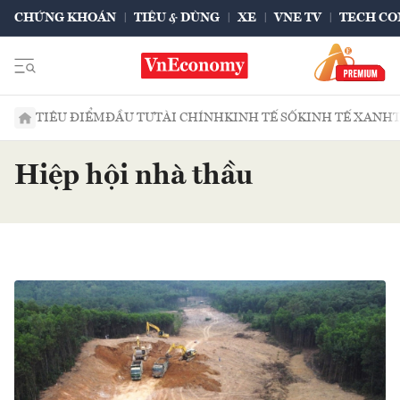
CHỨNG KHOÁN
TIÊU & DÙNG
XE
VNE TV
TECH CO
TIÊU ĐIỂM
ĐẦU TƯ
TÀI CHÍNH
KINH TẾ SỐ
KINH TẾ XANH
Hiệp hội nhà thầu