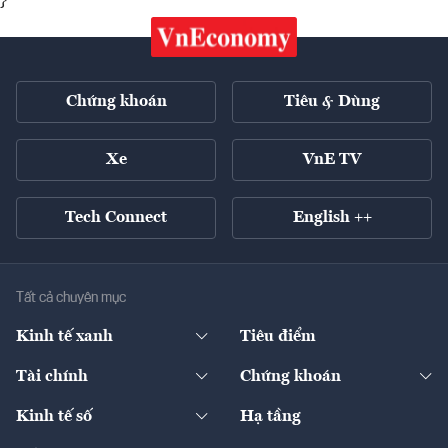
}
Chứng khoán
Tiêu & Dùng
Xe
VnE TV
Tech Connect
English ++
Tất cả chuyên mục
Kinh tế xanh
Tiêu điểm
Chuyển động xanh
Tài chính
Chứng khoán
Pháp lý
Ngân hàng
Doanh nghiệp niêm yết
Kinh tế số
Hạ tầng
Thương hiệu xanh
Thị trường vốn
Thị trường
Sản phẩm - Thị trường