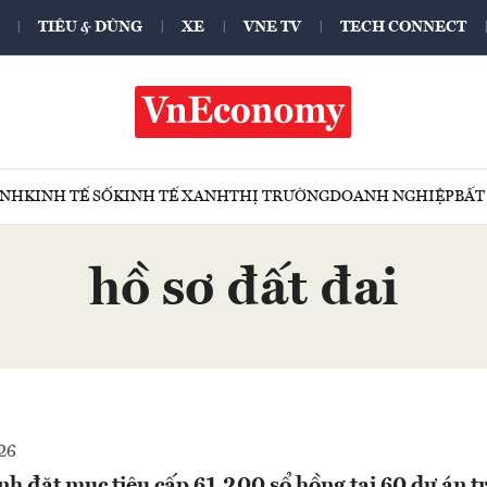
TIÊU & DÙNG
XE
VNE TV
TECH CONNECT
ÍNH
KINH TẾ SỐ
KINH TẾ XANH
THỊ TRƯỜNG
DOANH NGHIỆP
BẤT
hồ sơ đất đai
26
h đặt mục tiêu cấp 61.200 sổ hồng tại 60 dự án 