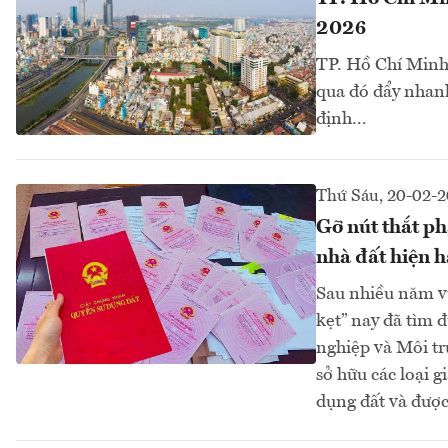
2026
TP. Hồ Chí Minh 
qua đó đẩy nhanh
định...
Thứ Sáu, 20-02-
Gỡ nút thắt ph
nhà đất hiện 
Sau nhiều năm vư
kẹt” nay đã tìm 
nghiệp và Môi tr
sở hữu các loại g
dụng đất và được