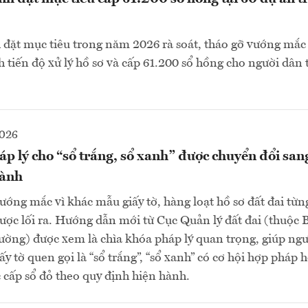
đặt mục tiêu trong năm 2026 rà soát, tháo gỡ vướng mắc 
 tiến độ xử lý hồ sơ và cấp 61.200 sổ hồng cho người dân 
2026
áp lý cho “sổ trắng, sổ xanh” được chuyển đổi sang
hành
ớng mắc vì khác mẫu giấy tờ, hàng loạt hồ sơ đất đai từn
được lối ra. Hướng dẫn mới từ Cục Quản lý đất đai (thuộc
ường) được xem là chìa khóa pháp lý quan trọng, giúp ng
iấy tờ quen gọi là “sổ trắng”, “sổ xanh” có cơ hội hợp pháp
 cấp sổ đỏ theo quy định hiện hành.