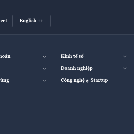
ect
English ++
hoán
Kinh tế số
Doanh nghiệp
Dùng
Công nghệ & Startup