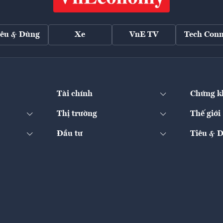
iêu & Dùng
Xe
VnE TV
Tech Conn
Tài chính
Chứng k
Thị trường
Thế giới
Đầu tư
Tiêu & 