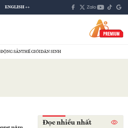
ENGLISH ++
 ĐỘNG SẢN
THẾ GIỚI
DÂN SINH
Đọc nhiều nhất
trong năm