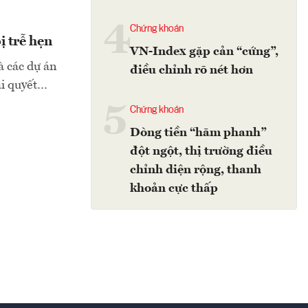
4
Chứng khoán
 trễ hẹn
VN-Index gặp cản “cứng”,
à các dự án
điều chỉnh rõ nét hơn
ải quyết…
5
Chứng khoán
Dòng tiền “hãm phanh”
đột ngột, thị trường điều
chỉnh diện rộng, thanh
khoản cực thấp