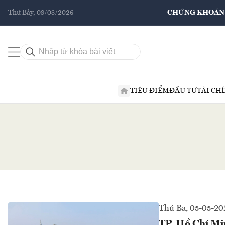
Thứ Bảy, 08/08/2026
CHỨNG KHOÁN
TIÊU ĐIỂM
ĐẦU TƯ
TÀI CH
Thứ Ba, 05-05-20
TP. Hồ Chí Min