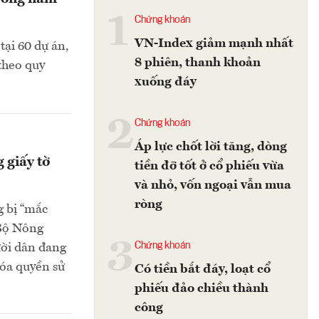
1
Chứng khoán
VN-Index giảm mạnh nhất
tại 60 dự án,
8 phiên, thanh khoản
theo quy
xuống đáy
2
Chứng khoán
Áp lực chốt lời tăng, dòng
 giấy tờ
tiền đỡ tốt ở cổ phiếu vừa
và nhỏ, vốn ngoại vẫn mua
ròng
g bị “mắc
 Bộ Nông
3
Chứng khoán
ười dân đang
 hóa quyền sử
Có tiền bắt đáy, loạt cổ
phiếu đảo chiều thành
công