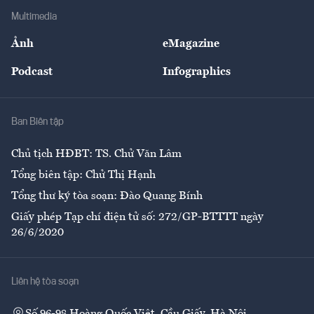
Địa phương
Thị trường
Bảo hiểm
Multimedia
Sự kiện
Nhân lực
Ảnh
eMagazine
Đẹp +
An sinh
Podcast
Infographics
Giải trí
Y tế
Nhà
Ban Biên tập
Ẩm thực
Chủ tịch HĐBT: TS. Chử Văn Lâm
Tổng biên tập: Chử Thị Hạnh
Tổng thư ký tòa soạn: Đào Quang Bính
Giấy phép Tạp chí điện tử số: 272/GP-BTTTT ngày
26/6/2020
Liên hệ tòa soạn
Số 96-98 Hoàng Quốc Việt, Cầu Giấy, Hà Nội