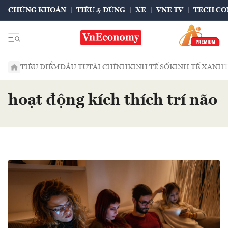
CHỨNG KHOÁN
TIÊU & DÙNG
XE
VNE TV
TECH CO
TIÊU ĐIỂM
ĐẦU TƯ
TÀI CHÍNH
KINH TẾ SỐ
KINH TẾ XANH
hoạt động kích thích trí não