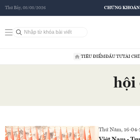
Thứ Bảy, 08/08/2026
CHỨNG KHOÁN
TIÊU ĐIỂM
ĐẦU TƯ
TÀI CH
hội
Thứ Năm, 16-04-
Việt Nam - Tru