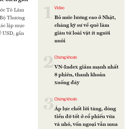
1
Video
ước Tô Lâm
Bỏ mức lương cao ở Nhật,
 Bộ Thương
chàng kỹ sư về quê làm
xác lập mục
giàu từ loài vật ít người
tỷ USD, gần
nuôi
2
Chứng khoán
VN-Index giảm mạnh nhất
8 phiên, thanh khoản
xuống đáy
3
Chứng khoán
Áp lực chốt lời tăng, dòng
tiền đỡ tốt ở cổ phiếu vừa
và nhỏ, vốn ngoại vẫn mua