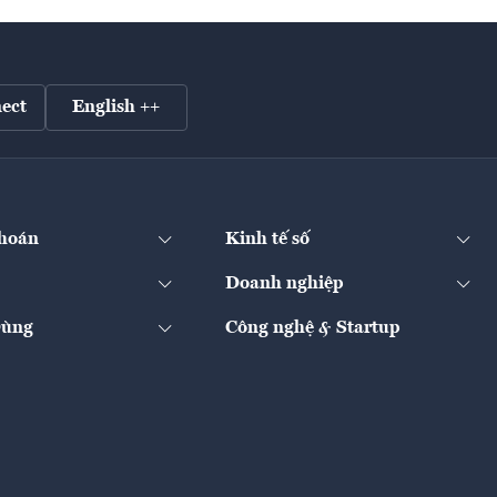
ect
English ++
hoán
Kinh tế số
Doanh nghiệp
Dùng
Công nghệ & Startup