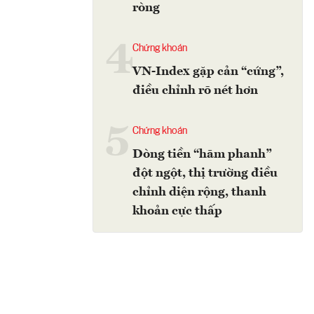
ròng
4
Chứng khoán
VN-Index gặp cản “cứng”,
điều chỉnh rõ nét hơn
5
Chứng khoán
Dòng tiền “hãm phanh”
đột ngột, thị trường điều
chỉnh diện rộng, thanh
khoản cực thấp