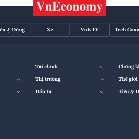
iêu & Dùng
Xe
VnE TV
Tech Conn
Tài chính
Chứng k
Thị trường
Thế giới
Đầu tư
Tiêu & 