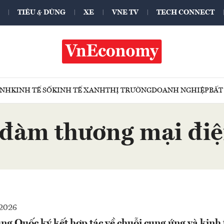
TIÊU & DÙNG
XE
VNE TV
TECH CONNECT
ÍNH
KINH TẾ SỐ
KINH TẾ XANH
THỊ TRƯỜNG
DOANH NGHIỆP
BẤT
 đàm thương mại điệ
2026
ng Quốc ký kết hợp tác về chuỗi cung ứng và kinh t