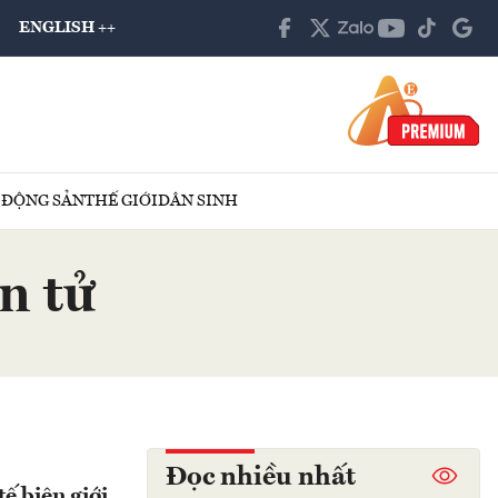
ENGLISH ++
 ĐỘNG SẢN
THẾ GIỚI
DÂN SINH
n tử
Đọc nhiều nhất
ế biên giới