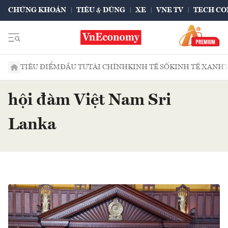
CHỨNG KHOÁN
TIÊU & DÙNG
XE
VNE TV
TECH CO
TIÊU ĐIỂM
ĐẦU TƯ
TÀI CHÍNH
KINH TẾ SỐ
KINH TẾ XANH
hội đàm Việt Nam Sri
Lanka