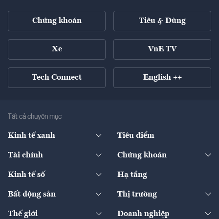
Chứng khoán
Tiêu & Dùng
Xe
VnE TV
Tech Connect
English ++
Tất cả chuyên mục
Kinh tế xanh
Tiêu điểm
Chuyển động xanh
Tài chính
Chứng khoán
Pháp lý
Ngân hàng
Doanh nghiệp niêm yết
Kinh tế số
Hạ tầng
Thương hiệu xanh
Thị trường vốn
Thị trường
Sản phẩm - Thị trường
Bất động sản
Thị trường
Diễn đàn
Thuế
Đầu tư
Tài sản số
Chính sách
Xuất nhập khẩu
Thế giới
Doanh nghiệp
Bảo hiểm
Quốc tế