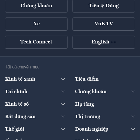
Chứng khoán
Tiêu & Dùng
Xe
VnE TV
Tech Connect
English ++
Tất cả chuyên mục
Kinh tế xanh
Tiêu điểm
Chuyển động xanh
Tài chính
Chứng khoán
Pháp lý
Ngân hàng
Doanh nghiệp niêm yết
Kinh tế số
Hạ tầng
Thương hiệu xanh
Thị trường vốn
Thị trường
Sản phẩm - Thị trường
Bất động sản
Thị trường
Diễn đàn
Thuế
Đầu tư
Tài sản số
Chính sách
Xuất nhập khẩu
Thế giới
Doanh nghiệp
Bảo hiểm
Quốc tế
Dịch vụ số
Thị trường
Khung pháp lý
Kinh tế
Chuyển động