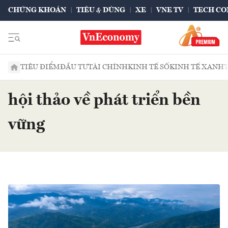
CHỨNG KHOÁN
TIÊU & DÙNG
XE
VNE TV
TECH CO
TIÊU ĐIỂM
ĐẦU TƯ
TÀI CHÍNH
KINH TẾ SỐ
KINH TẾ XANH
hội thảo về phát triển bền
vững