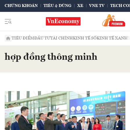
CHỨNG KHOÁN
TIÊU & DÙNG
XE
VNE TV
TECH CO
TIÊU ĐIỂM
ĐẦU TƯ
TÀI CHÍNH
KINH TẾ SỐ
KINH TẾ XANH
hợp đồng thông minh