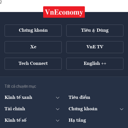
}
Chứng khoán
Tiêu & Dùng
Xe
VnE TV
Tech Connect
English ++
Tất cả chuyên mục
Kinh tế xanh
Tiêu điểm
Chuyển động xanh
Tài chính
Chứng khoán
Pháp lý
Ngân hàng
Doanh nghiệp niêm yết
Kinh tế số
Hạ tầng
Thương hiệu xanh
Thị trường vốn
Thị trường