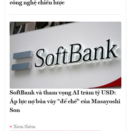
công nghệ chiến lược
SoftBank và tham vọng AI trăm tỷ USD:
Áp lực nợ bủa vây "đế chế" của Masayoshi
Son
Xem thêm