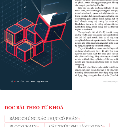
ĐỌC BÀI THEO TỪ KHOÁ
BẰNG CHỨNG XÁC THỰC CỔ PHẦN
BLOCKCHAIN
CẤU TRÚC PHI TẬP TRUNG