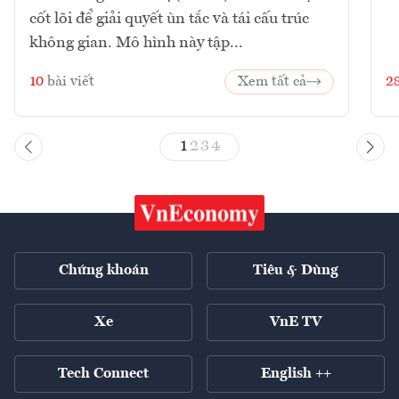
cốt lõi để giải quyết ùn tắc và tái cấu trúc
không gian. Mô hình này tập...
10
bài viết
Xem tất cả
2
1
2
3
4
Chứng khoán
Tiêu & Dùng
Xe
VnE TV
Tech Connect
English ++