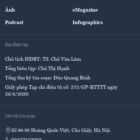
Sự kiện
Nhân lực
Ảnh
eMagazine
Đẹp +
An sinh
Podcast
Infographics
Giải trí
Y tế
Nhà
Ban Biên tập
Ẩm thực
Chủ tịch HĐBT: TS. Chử Văn Lâm
Tổng biên tập: Chử Thị Hạnh
Tổng thư ký tòa soạn: Đào Quang Bính
Giấy phép Tạp chí điện tử số: 272/GP-BTTTT ngày
26/6/2020
Liên hệ tòa soạn
Số 96-98 Hoàng Quốc Việt, Cầu Giấy, Hà Nội
02437552050