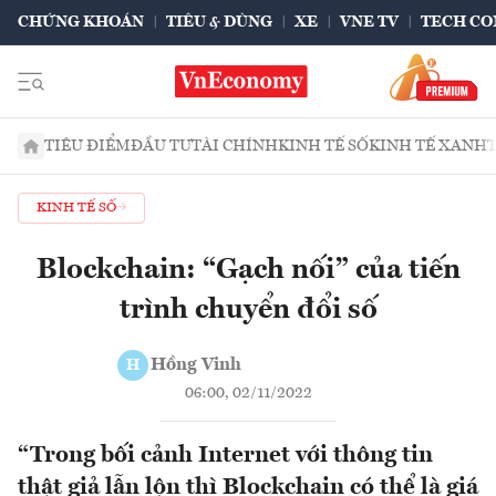
CHỨNG KHOÁN
TIÊU & DÙNG
XE
VNE TV
TECH CO
TIÊU ĐIỂM
ĐẦU TƯ
TÀI CHÍNH
KINH TẾ SỐ
KINH TẾ XANH
KINH TẾ SỐ
Blockchain: “Gạch nối” của tiến
trình chuyển đổi số
Hồng Vinh
H
06:00, 02/11/2022
“Trong bối cảnh Internet với thông tin
thật giả lẫn lộn thì Blockchain có thể là giá