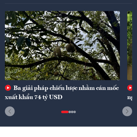
Ba giải pháp chiến lược nhằm cán mốc
xuất khẩu 74 tỷ USD
ngu