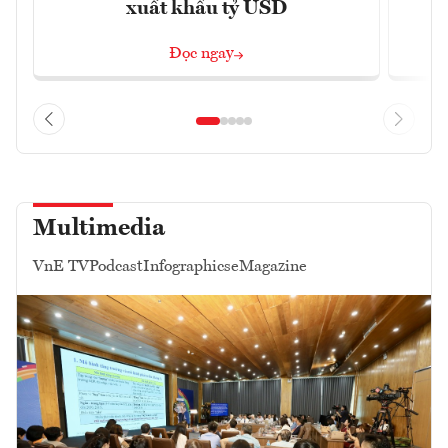
xuất khẩu tỷ USD
Đọc ngay
Multimedia
VnE TV
Podcast
Infographics
eMagazine