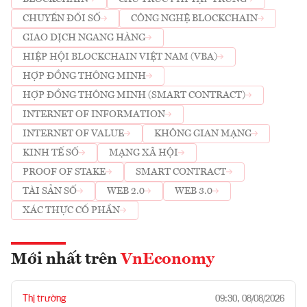
CHUYỂN ĐỔI SỐ
CÔNG NGHỆ BLOCKCHAIN
GIAO DỊCH NGANG HÀNG
HIỆP HỘI BLOCKCHAIN VIỆT NAM (VBA)
HỢP ĐỒNG THÔNG MINH
HỢP ĐỒNG THÔNG MINH (SMART CONTRACT)
INTERNET OF INFORMATION
INTERNET OF VALUE
KHÔNG GIAN MẠNG
KINH TẾ SỐ
MẠNG XÃ HỘI
PROOF OF STAKE
SMART CONTRACT
TÀI SẢN SỐ
WEB 2.0
WEB 3.0
XÁC THỰC CỔ PHẦN
Mới nhất trên
VnEconomy
Thị trường
09:30, 08/08/2026