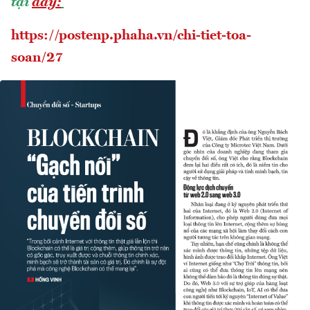
tại
đây
:
https://postenp.phaha.vn/chi-tiet-toa-
soan/27