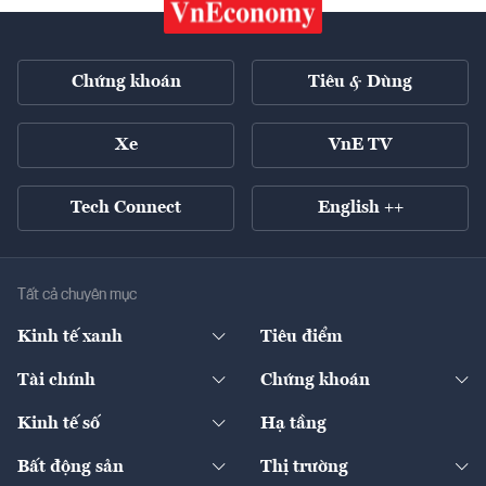
Chứng khoán
Tiêu & Dùng
Xe
VnE TV
Tech Connect
English ++
Tất cả chuyên mục
Kinh tế xanh
Tiêu điểm
Chuyển động xanh
Tài chính
Chứng khoán
Pháp lý
Ngân hàng
Doanh nghiệp niêm yết
Kinh tế số
Hạ tầng
Thương hiệu xanh
Thị trường vốn
Thị trường
Sản phẩm - Thị trường
Bất động sản
Thị trường
Diễn đàn
Thuế
Đầu tư