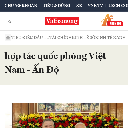
CHỨNG KHOÁN
TIÊU & DÙNG
XE
VNE TV
TECH CO
TIÊU ĐIỂM
ĐẦU TƯ
TÀI CHÍNH
KINH TẾ SỐ
KINH TẾ XANH
hợp tác quốc phòng Việt
Nam - Ấn Độ