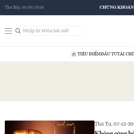
Thứ Bảy, 08/08/2026
CHỨNG KHOÁN
TIÊU ĐIỂM
ĐẦU TƯ
TÀI CH
Thứ Tư, 07-12-20
Không công bố