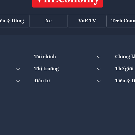
iêu & Dùng
Xe
VnE TV
Tech Conn
Tài chính
Chứng k
Thị trường
Thế giới
Đầu tư
Tiêu & 