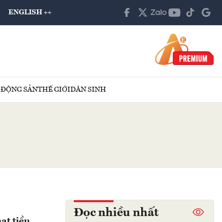
ENGLISH ++
 ĐỘNG SẢN
THẾ GIỚI
DÂN SINH
Đọc nhiều nhất
ạt tiền