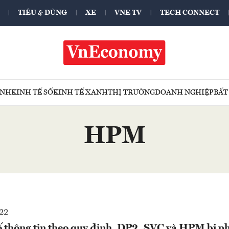
TIÊU & DÙNG
XE
VNE TV
TECH CONNECT
ÍNH
KINH TẾ SỐ
KINH TẾ XANH
THỊ TRƯỜNG
DOANH NGHIỆP
BẤT
HPM
22
 thông tin theo quy định, DP2, SVC và HPM bị ph