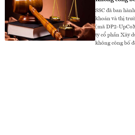
SSC đã ban hành 
khoán và thị tr
(mã DP2-UpCoM)
ty cổ phần Xây
không công bố đố