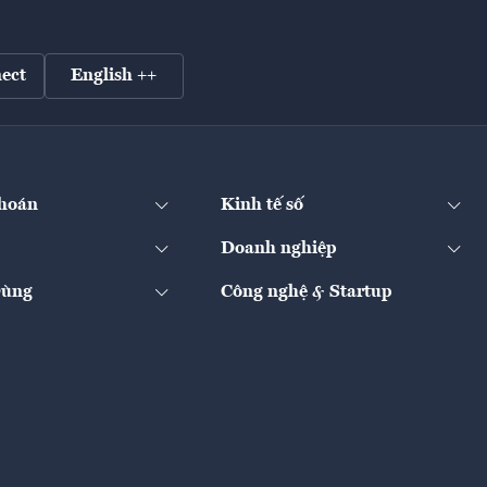
ect
English ++
hoán
Kinh tế số
Doanh nghiệp
Dùng
Công nghệ & Startup