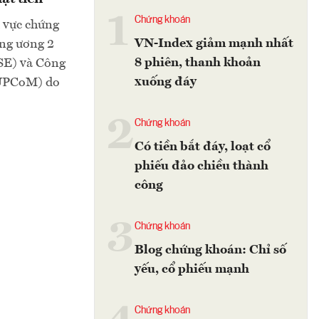
1
Chứng khoán
h vực chứng
VN-Index giảm mạnh nhất
ung ương 2
8 phiên, thanh khoản
SE) và Công
xuống đáy
-UPCoM) do
2
Chứng khoán
Có tiền bắt đáy, loạt cổ
phiếu đảo chiều thành
công
3
Chứng khoán
Blog chứng khoán: Chỉ số
yếu, cổ phiếu mạnh
Chứng khoán