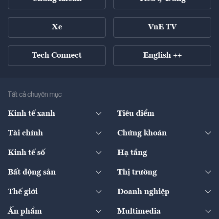
Xe
VnE TV
Tech Connect
English ++
Tất cả chuyên mục
Kinh tế xanh
Tiêu điểm
Chuyển động xanh
Tài chính
Chứng khoán
Pháp lý
Ngân hàng
Doanh nghiệp niêm yết
Kinh tế số
Hạ tầng
Thương hiệu xanh
Thị trường vốn
Thị trường
Sản phẩm - Thị trường
Bất động sản
Thị trường
Diễn đàn
Thuế
Đầu tư
Tài sản số
Chính sách
Xuất nhập khẩu
Thế giới
Doanh nghiệp
Bảo hiểm
Quốc tế
Dịch vụ số
Thị trường
Khung pháp lý
Kinh tế
Chuyển động
Ấn phẩm
Multimedia
Khung pháp lý
Start-up