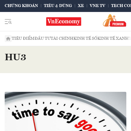
CHỨNG KHOÁN
TIÊU & DÙNG
XE
VNE TV
TECH CO
TIÊU ĐIỂM
ĐẦU TƯ
TÀI CHÍNH
KINH TẾ SỐ
KINH TẾ XANH
HU3