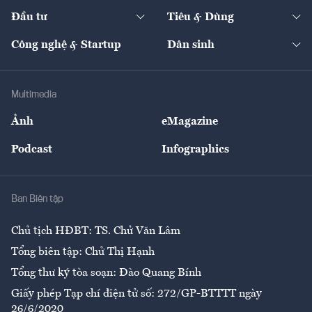
Dự án
Công nghiệp
Chuyển động 24h
Đối thoại
The Guide
Video
Đầu tư
Tiêu & Dùng
Quản trị số
Cafe BĐS
Thị trường
Kinh doanh
Kết nối
Tạp chí kinh tế Việt Nam
eMagazine
Nhà đầu tư
Du lịch
Công nghệ & Startup
Dân sinh
Tư vấn
Nông sản
Doanh nhân
Tư vấn Tiêu & Dùng
Infographics
Hạ tầng
Sức khỏe
Khung pháp lý
Doanh nghiệp
Địa phương
Thị trường
Bảo hiểm
Multimedia
Sự kiện
Nhân lực
Ảnh
eMagazine
Đẹp +
An sinh
Podcast
Infographics
Giải trí
Y tế
Nhà
Ban Biên tập
Ẩm thực
Chủ tịch HĐBT: TS. Chử Văn Lâm
Tổng biên tập: Chử Thị Hạnh
Tổng thư ký tòa soạn: Đào Quang Bính
Giấy phép Tạp chí điện tử số: 272/GP-BTTTT ngày
26/6/2020