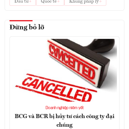
Đầu tư
Quốc tế
Khung pháp lý
Đừng bỏ lỡ
Doanh nghiệp niêm yết
BCG và BCR bị hủy tư cách công ty đại
chúng