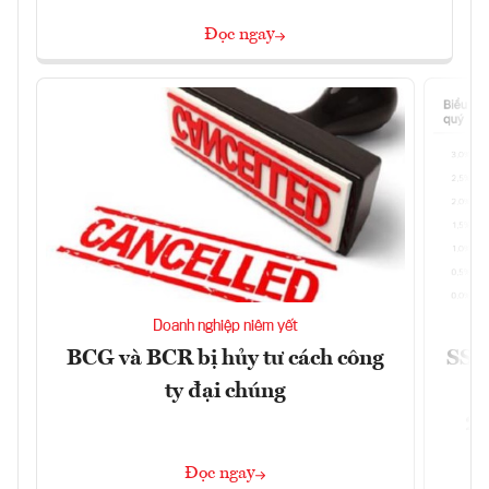
Đọc ngay
Doanh nghiệp niêm yết
BCG và BCR bị hủy tư cách công
SSI 
ty đại chúng
2/
Đọc ngay