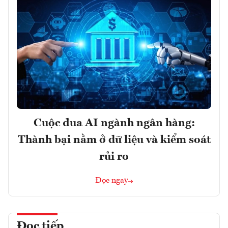
Cuộc đua AI ngành ngân hàng:
Thành bại nằm ở dữ liệu và kiểm soát
rủi ro
Đọc ngay
Đọc tiếp