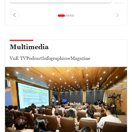
Multimedia
VnE TV
Podcast
Infographics
eMagazine