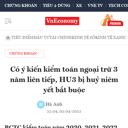
CHỨNG KHOÁN
TIÊU & DÙNG
XE
VNE TV
TECH CO
TIÊU ĐIỂM
ĐẦU TƯ
TÀI CHÍNH
KINH TẾ SỐ
KINH TẾ XANH
CHỨNG KHOÁN
Có ý kiến kiểm toán ngoại trừ 3
năm liên tiếp, HU3 bị huỷ niêm
yết bắt buộc
Hà Anh
H
22:04, 03/04/2023
BCTC kiểm toán năm 2020, 2021, 2022