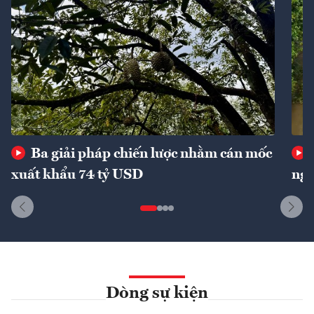
Ba giải pháp chiến lược nhằm cán mốc
xuất khẩu 74 tỷ USD
ngu
Dòng sự kiện