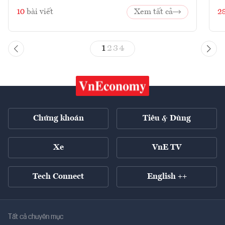
10
bài viết
Xem tất cả
2
1
2
3
4
Chứng khoán
Tiêu & Dùng
Xe
VnE TV
Tech Connect
English ++
Tất cả chuyên mục