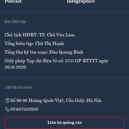
Podcast
Infographics
Giải trí
Y tế
Nhà
Ban Biên tập
Ẩm thực
Chủ tịch HĐBT: TS. Chử Văn Lâm
Tổng biên tập: Chử Thị Hạnh
Tổng thư ký tòa soạn: Đào Quang Bính
Giấy phép Tạp chí điện tử số: 272/GP-BTTTT ngày
26/6/2020
Liên hệ tòa soạn
Số 96-98 Hoàng Quốc Việt, Cầu Giấy, Hà Nội
02437552050
Liên hệ quảng cáo