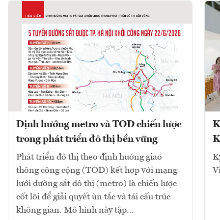
Định hướng metro và TOD chiến lược
K
trong phát triển đô thị bền vững
K
Phát triển đô thị theo định hướng giao
K
thông công cộng (TOD) kết hợp với mạng
V
lưới đường sắt đô thị (metro) là chiến lược
cốt lõi để giải quyết ùn tắc và tái cấu trúc
không gian. Mô hình này tập...