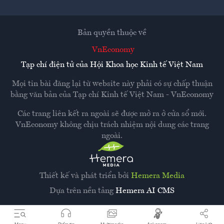
Bản quyền thuộc về
VnEconomy
Tạp chí điện tử của Hội Khoa học Kinh tế Việt Nam
Mọi tin bài đăng lại từ website này phải có sự chấp thuận
bằng văn bản của
Tạp chí Kinh tế Việt Nam - VnEconomy
Các trang liên kết ra ngoài sẽ được mở ra ở cửa sổ mới.
VnEconomy không chịu trách nhiệm nội dung các trang
ngoài.
Thiết kế và phát triển bởi
Hemera Media
Dựa trên nền tảng
Hemera AI CMS