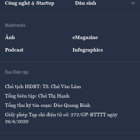
Công nghệ & Startup
Dân sinh
Tư vấn
Nông sản
Doanh nhân
Tư vấn Tiêu & Dùng
Infographics
Hạ tầng
Sức khỏe
Khung pháp lý
Doanh nghiệp
Địa phương
Thị trường
Bảo hiểm
Multimedia
Sự kiện
Nhân lực
Ảnh
eMagazine
Đẹp +
An sinh
Podcast
Infographics
Giải trí
Y tế
Nhà
Ban Biên tập
Ẩm thực
Chủ tịch HĐBT: TS. Chử Văn Lâm
Tổng biên tập: Chử Thị Hạnh
Tổng thư ký tòa soạn: Đào Quang Bính
Giấy phép Tạp chí điện tử số: 272/GP-BTTTT ngày
26/6/2020