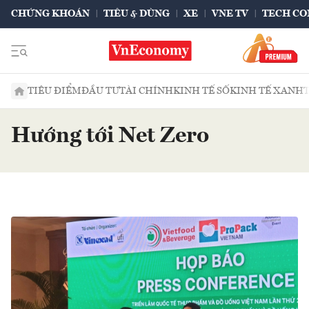
CHỨNG KHOÁN
TIÊU & DÙNG
XE
VNE TV
TECH CO
TIÊU ĐIỂM
ĐẦU TƯ
TÀI CHÍNH
KINH TẾ SỐ
KINH TẾ XANH
Hướng tới Net Zero