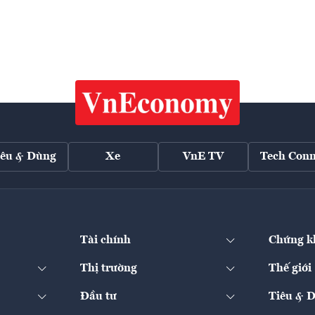
iêu & Dùng
Xe
VnE TV
Tech Conn
Tài chính
Chứng k
Thị trường
Thế giới
Đầu tư
Tiêu & 