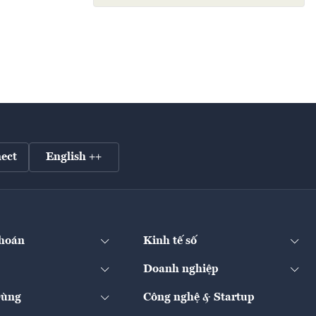
ect
English ++
hoán
Kinh tế số
Doanh nghiệp
Dùng
Công nghệ & Startup