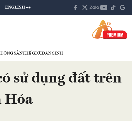
ENGLISH ++
 ĐỘNG SẢN
THẾ GIỚI
DÂN SINH
có sử dụng đất trên
h Hóa