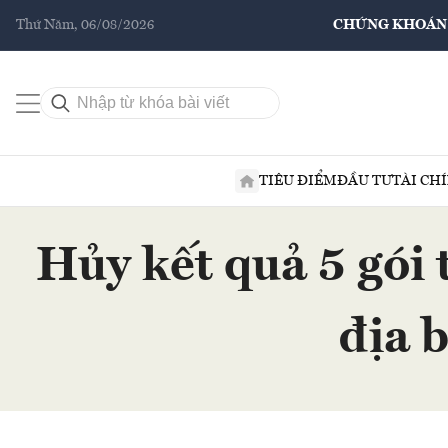
Thứ Năm, 06/08/2026
CHỨNG KHOÁN
TIÊU ĐIỂM
ĐẦU TƯ
TÀI CH
Hủy kết quả 5 gói 
địa 