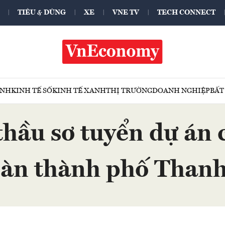
TIÊU & DÙNG
XE
VNE TV
TECH CONNECT
ÍNH
KINH TẾ SỐ
KINH TẾ XANH
THỊ TRƯỜNG
DOANH NGHIỆP
BẤT
thầu sơ tuyển dự án 
bàn thành phố Than