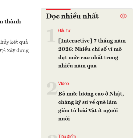
Đọc nhiều nhất
àn thành
1
Đầu tư
[Interactive] 7 tháng năm
hủy kết quả
2026: Nhiều chỉ số vĩ mô
 20% xây dựng
đạt mức cao nhất trong
nhiều năm qua
2
Video
Bỏ mức lương cao ở Nhật,
chàng kỹ sư về quê làm
giàu từ loài vật ít người
nuôi
Tiêu điểm