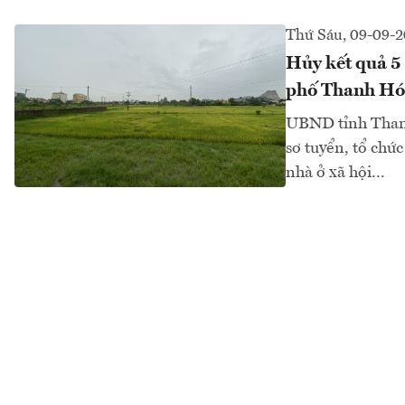
Thứ Sáu, 09-09-
Hủy kết quả 5 
phố Thanh Hó
UBND tỉnh Than
sơ tuyển, tổ chức
nhà ở xã hội...