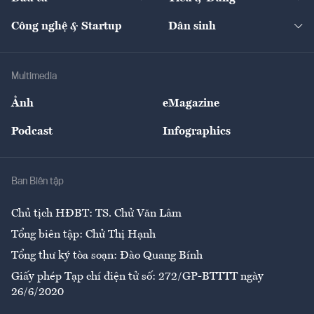
Quản trị số
Cafe BĐS
Thị trường
Kinh doanh
Kết nối
Tạp chí kinh tế Việt Nam
eMagazine
Nhà đầu tư
Du lịch
Công nghệ & Startup
Dân sinh
Tư vấn
Nông sản
Doanh nhân
Tư vấn Tiêu & Dùng
Infographics
Hạ tầng
Sức khỏe
Khung pháp lý
Doanh nghiệp
Địa phương
Thị trường
Bảo hiểm
Multimedia
Sự kiện
Nhân lực
Ảnh
eMagazine
Đẹp +
An sinh
Podcast
Infographics
Giải trí
Y tế
Nhà
Ban Biên tập
Ẩm thực
Chủ tịch HĐBT: TS. Chử Văn Lâm
Tổng biên tập: Chử Thị Hạnh
Tổng thư ký tòa soạn: Đào Quang Bính
Giấy phép Tạp chí điện tử số: 272/GP-BTTTT ngày
26/6/2020