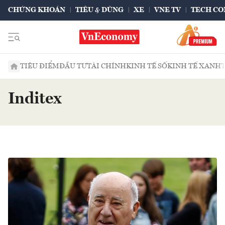
CHỨNG KHOÁN
TIÊU & DÙNG
XE
VNE TV
TECH CO
TIÊU ĐIỂM
ĐẦU TƯ
TÀI CHÍNH
KINH TẾ SỐ
KINH TẾ XANH
Inditex