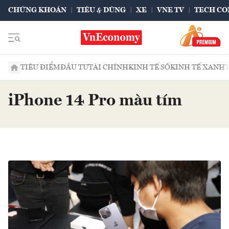
CHỨNG KHOÁN
TIÊU & DÙNG
XE
VNE TV
TECH CO
TIÊU ĐIỂM
ĐẦU TƯ
TÀI CHÍNH
KINH TẾ SỐ
KINH TẾ XANH
iPhone 14 Pro màu tím