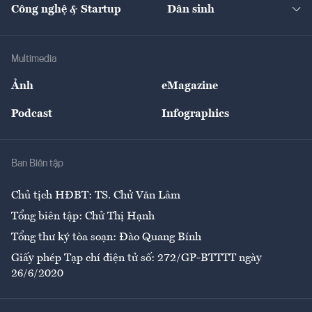
Nhà đầu tư
Du lịch
Công nghệ & Startup
Dân sinh
Tư vấn
Nông sản
Doanh nhân
Tư vấn Tiêu & Dùng
Infographics
Hạ tầng
Sức khỏe
Khung pháp lý
Doanh nghiệp
Địa phương
Thị trường
Bảo hiểm
Multimedia
Sự kiện
Nhân lực
Ảnh
eMagazine
Đẹp +
An sinh
Podcast
Infographics
Giải trí
Y tế
Nhà
Ban Biên tập
Ẩm thực
Chủ tịch HĐBT: TS. Chử Văn Lâm
Tổng biên tập: Chử Thị Hạnh
Tổng thư ký tòa soạn: Đào Quang Bính
Giấy phép Tạp chí điện tử số: 272/GP-BTTTT ngày
26/6/2020