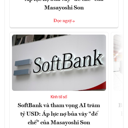
Masayoshi Son
Đọc ngay
Kinh tế số
SoftBank và tham vọng AI trăm
Bùn
tỷ USD: Áp lực nợ bủa vây "đế
li
chế" của Masayoshi Son