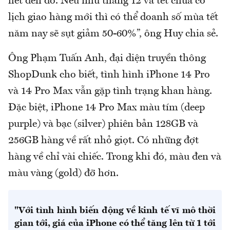
hết đến đó. Nếu như tháng 12 và tết chưa có
lịch giao hàng mới thì có thể doanh số mùa tết
năm nay sẽ sụt giảm 50-60%”, ông Huy chia sẻ.
Ông Phạm Tuấn Anh, đại diện truyền thông
ShopDunk cho biết, tình hình iPhone 14 Pro
và 14 Pro Max vẫn gặp tình trạng khan hàng.
Đặc biệt, iPhone 14 Pro Max màu tím (deep
purple) và bạc (silver) phiên bản 128GB và
256GB hàng về rất nhỏ giọt. Có những đợt
hàng về chỉ vài chiếc. Trong khi đó, màu đen và
màu vàng (gold) đỡ hơn.
"Với tình hình biến động về kinh tế vĩ mô thời
gian tới, giá của iPhone có thể tăng lên từ 1 tới