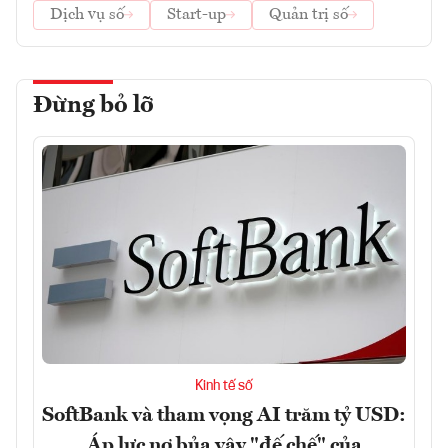
Dịch vụ số
Start-up
Quản trị số
Đừng bỏ lỡ
Kinh tế số
SoftBank và tham vọng AI trăm tỷ USD:
Áp lực nợ bủa vây "đế chế" của