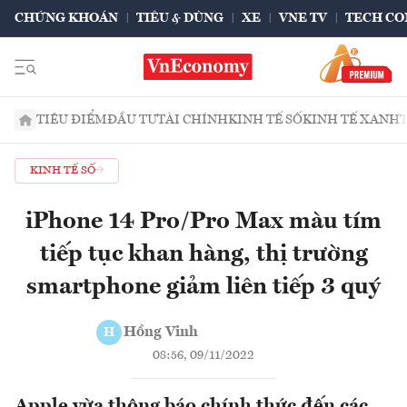
CHỨNG KHOÁN
TIÊU & DÙNG
XE
VNE TV
TECH CO
TIÊU ĐIỂM
ĐẦU TƯ
TÀI CHÍNH
KINH TẾ SỐ
KINH TẾ XANH
KINH TẾ SỐ
iPhone 14 Pro/Pro Max màu tím
tiếp tục khan hàng, thị trường
smartphone giảm liên tiếp 3 quý
Hồng Vinh
H
08:56, 09/11/2022
Apple vừa thông báo chính thức đến các