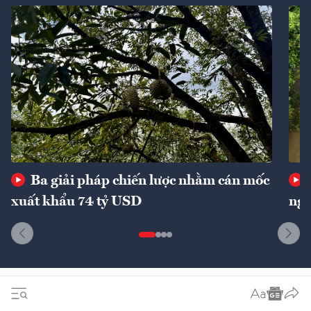
Ba giải pháp chiến lược nhằm cán mốc
xuất khẩu 74 tỷ USD
ngu