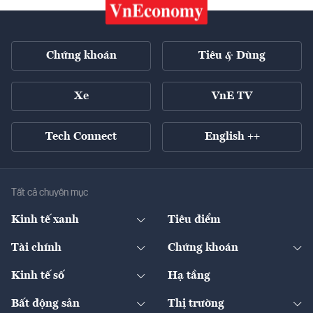
Chứng khoán
Tiêu & Dùng
Xe
VnE TV
Tech Connect
English ++
Tất cả chuyên mục
Kinh tế xanh
Tiêu điểm
Chuyển động xanh
Tài chính
Chứng khoán
Pháp lý
Ngân hàng
Doanh nghiệp niêm yết
Kinh tế số
Hạ tầng
Thương hiệu xanh
Thị trường vốn
Thị trường
Sản phẩm - Thị trường
Bất động sản
Thị trường
Diễn đàn