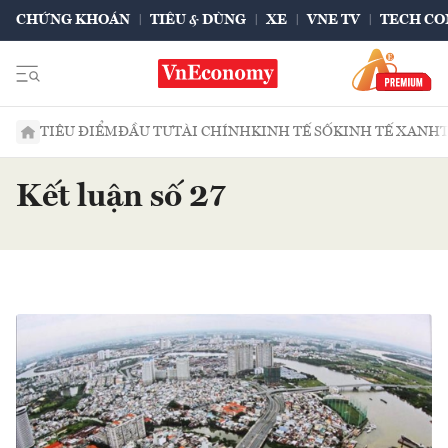
CHỨNG KHOÁN
TIÊU & DÙNG
XE
VNE TV
TECH CO
TIÊU ĐIỂM
ĐẦU TƯ
TÀI CHÍNH
KINH TẾ SỐ
KINH TẾ XANH
Kết luận số 27