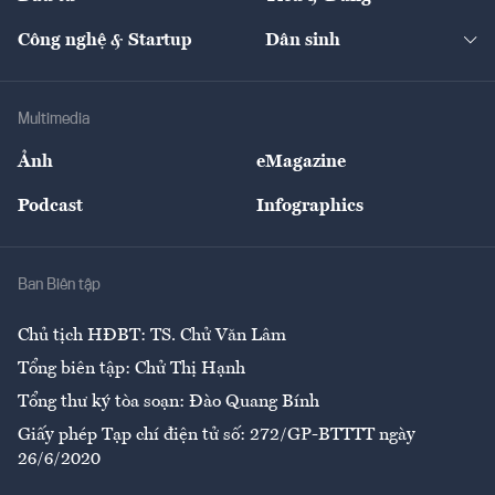
Quản trị số
Cafe BĐS
Thị trường
Kinh doanh
Kết nối
Tạp chí kinh tế Việt Nam
eMagazine
Nhà đầu tư
Du lịch
Công nghệ & Startup
Dân sinh
Tư vấn
Nông sản
Doanh nhân
Tư vấn Tiêu & Dùng
Infographics
Hạ tầng
Sức khỏe
Khung pháp lý
Doanh nghiệp
Địa phương
Thị trường
Bảo hiểm
Multimedia
Sự kiện
Nhân lực
Ảnh
eMagazine
Đẹp +
An sinh
Podcast
Infographics
Giải trí
Y tế
Nhà
Ban Biên tập
Ẩm thực
Chủ tịch HĐBT: TS. Chử Văn Lâm
Tổng biên tập: Chử Thị Hạnh
Tổng thư ký tòa soạn: Đào Quang Bính
Giấy phép Tạp chí điện tử số: 272/GP-BTTTT ngày
26/6/2020