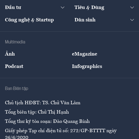
Dự án
Công nghiệp
Chuyển động 24h
Đối thoại
The Guide
Video
Đầu tư
Tiêu & Dùng
Quản trị số
Cafe BĐS
Thị trường
Kinh doanh
Kết nối
Tạp chí kinh tế Việt Nam
eMagazine
Nhà đầu tư
Du lịch
Công nghệ & Startup
Dân sinh
Tư vấn
Nông sản
Doanh nhân
Tư vấn Tiêu & Dùng
Infographics
Hạ tầng
Sức khỏe
Khung pháp lý
Doanh nghiệp
Địa phương
Thị trường
Bảo hiểm
Multimedia
Sự kiện
Nhân lực
Ảnh
eMagazine
Đẹp +
An sinh
Podcast
Infographics
Giải trí
Y tế
Nhà
Ban Biên tập
Ẩm thực
Chủ tịch HĐBT: TS. Chử Văn Lâm
Tổng biên tập: Chử Thị Hạnh
Tổng thư ký tòa soạn: Đào Quang Bính
Giấy phép Tạp chí điện tử số: 272/GP-BTTTT ngày
26/6/2020