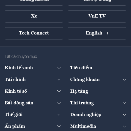
Xe
VnE TV
Tech Connect
English ++
Tất cả chuyên mục
Kinh tế xanh
Tiêu điểm
Chuyển động xanh
Tài chính
Chứng khoán
Pháp lý
Ngân hàng
Doanh nghiệp niêm yết
Kinh tế số
Hạ tầng
Thương hiệu xanh
Thị trường vốn
Thị trường
Sản phẩm - Thị trường
Bất động sản
Thị trường
Diễn đàn
Thuế
Đầu tư
Tài sản số
Chính sách
Xuất nhập khẩu
Thế giới
Doanh nghiệp
Bảo hiểm
Quốc tế
Dịch vụ số
Thị trường
Khung pháp lý
Kinh tế
Chuyển động
Ấn phẩm
Multimedia
Khung pháp lý
Start-up