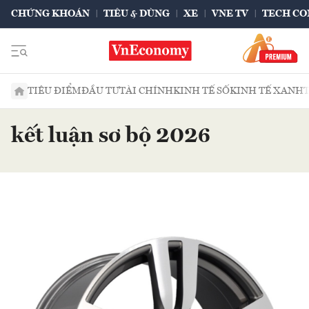
CHỨNG KHOÁN
TIÊU & DÙNG
XE
VNE TV
TECH CO
TIÊU ĐIỂM
ĐẦU TƯ
TÀI CHÍNH
KINH TẾ SỐ
KINH TẾ XANH
kết luận sơ bộ 2026