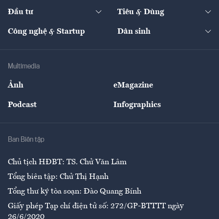
Dự án
Công nghiệp
Chuyển động 24h
Đối thoại
The Guide
Video
Đầu tư
Tiêu & Dùng
Quản trị số
Cafe BĐS
Thị trường
Kinh doanh
Kết nối
Tạp chí kinh tế Việt Nam
eMagazine
Nhà đầu tư
Du lịch
Công nghệ & Startup
Dân sinh
Tư vấn
Nông sản
Doanh nhân
Tư vấn Tiêu & Dùng
Infographics
Hạ tầng
Sức khỏe
Khung pháp lý
Doanh nghiệp
Địa phương
Thị trường
Bảo hiểm
Multimedia
Sự kiện
Nhân lực
Ảnh
eMagazine
Đẹp +
An sinh
Podcast
Infographics
Giải trí
Y tế
Nhà
Ban Biên tập
Ẩm thực
Chủ tịch HĐBT: TS. Chử Văn Lâm
Tổng biên tập: Chử Thị Hạnh
Tổng thư ký tòa soạn: Đào Quang Bính
Giấy phép Tạp chí điện tử số: 272/GP-BTTTT ngày
26/6/2020