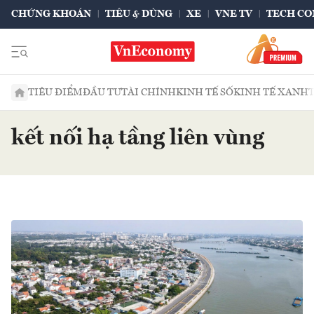
CHỨNG KHOÁN
TIÊU & DÙNG
XE
VNE TV
TECH CO
TIÊU ĐIỂM
ĐẦU TƯ
TÀI CHÍNH
KINH TẾ SỐ
KINH TẾ XANH
kết nối hạ tầng liên vùng