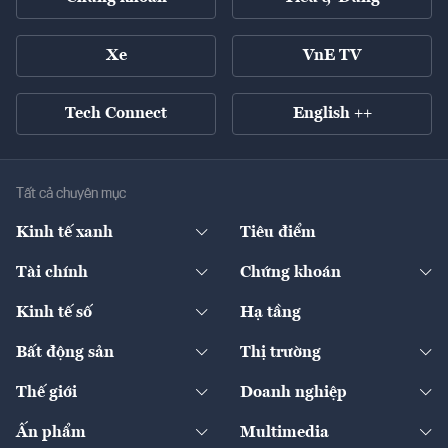
Xe
VnE TV
Tech Connect
English ++
Tất cả chuyên mục
Kinh tế xanh
Tiêu điểm
Chuyển động xanh
Tài chính
Chứng khoán
Pháp lý
Ngân hàng
Doanh nghiệp niêm yết
Kinh tế số
Hạ tầng
Thương hiệu xanh
Thị trường vốn
Thị trường
Sản phẩm - Thị trường
Bất động sản
Thị trường
Diễn đàn
Thuế
Đầu tư
Tài sản số
Chính sách
Xuất nhập khẩu
Thế giới
Doanh nghiệp
Bảo hiểm
Quốc tế
Dịch vụ số
Thị trường
Khung pháp lý
Kinh tế
Chuyển động
Ấn phẩm
Multimedia
Khung pháp lý
Start-up