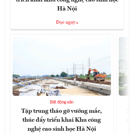
triển khai Khu công nghệ cao sinh học
Hà Nội
Đọc ngay
Bất động sản
Tập trung tháo gỡ vướng mắc,
Xâ
thúc đẩy triển khai Khu công
nâ
nghệ cao sinh học Hà Nội