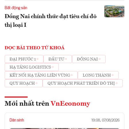
Bất động sản
Đồng Nai chính thức đạt tiêu chí đô
thị loại I
ĐỌC BÀI THEO TỪ KHOÁ
ĐẠI PHƯỚC 1
ĐẦU TƯ
ĐỒNG NAI
HẠ TẦNG LOGISTICS
KẾT NỐI HẠ TẦNG LIÊN VÙNG
LONG THÀNH
QUY HOẠCH
QUY HOẠCH PHÁT TRIỂN ĐÔ THỊ
Mới nhất trên
VnEconomy
Dân sinh
19:08, 07/08/2026