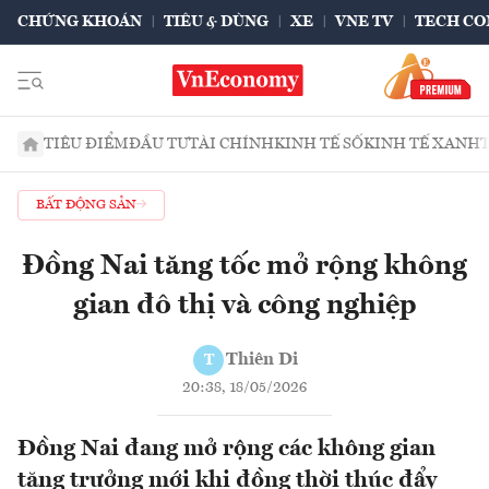
CHỨNG KHOÁN
TIÊU & DÙNG
XE
VNE TV
TECH CO
TIÊU ĐIỂM
ĐẦU TƯ
TÀI CHÍNH
KINH TẾ SỐ
KINH TẾ XANH
BẤT ĐỘNG SẢN
Đồng Nai tăng tốc mở rộng không
gian đô thị và công nghiệp
Thiên Di
T
20:38, 18/05/2026
Đồng Nai đang mở rộng các không gian
tăng trưởng mới khi đồng thời thúc đẩy