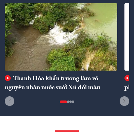
Thanh Hóa khẩn trương làm rõ
nguyên nhân nước suối Xú đổi màu
phí