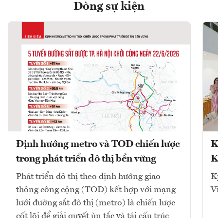
Dòng sự kiện
Định hướng metro và TOD chiến lược
K
trong phát triển đô thị bền vững
K
Phát triển đô thị theo định hướng giao
K
thông công cộng (TOD) kết hợp với mạng
V
lưới đường sắt đô thị (metro) là chiến lược
cốt lõi để giải quyết ùn tắc và tái cấu trúc