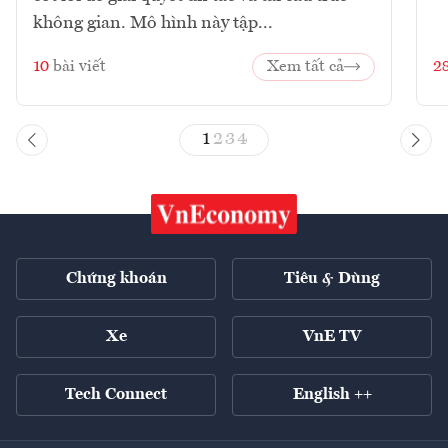
không gian. Mô hình này tập...
10
bài viết
Xem tất cả
2
1
2
3
4
Chứng khoán
Tiêu & Dùng
Xe
VnE TV
Tech Connect
English ++