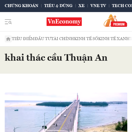
CHỨNG KHOÁN
TIÊU & DÙNG
XE
VNE TV
TECH CO
TIÊU ĐIỂM
ĐẦU TƯ
TÀI CHÍNH
KINH TẾ SỐ
KINH TẾ XANH
khai thác cầu Thuận An