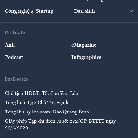
Quản trị số
Cafe BĐS
Thị trường
Kinh doanh
Kết nối
Tạp chí kinh tế Việt Nam
eMagazine
Nhà đầu tư
Du lịch
Công nghệ & Startup
Dân sinh
Tư vấn
Nông sản
Doanh nhân
Tư vấn Tiêu & Dùng
Infographics
Hạ tầng
Sức khỏe
Khung pháp lý
Doanh nghiệp
Địa phương
Thị trường
Bảo hiểm
Multimedia
Sự kiện
Nhân lực
Ảnh
eMagazine
Đẹp +
An sinh
Podcast
Infographics
Giải trí
Y tế
Nhà
Ban Biên tập
Ẩm thực
Chủ tịch HĐBT: TS. Chử Văn Lâm
Tổng biên tập: Chử Thị Hạnh
Tổng thư ký tòa soạn: Đào Quang Bính
Giấy phép Tạp chí điện tử số: 272/GP-BTTTT ngày
26/6/2020