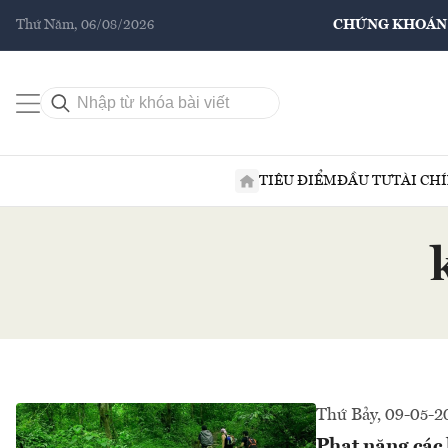
Thứ Năm, 06/08/2026
CHỨNG KHOÁN
TIÊU ĐIỂM
ĐẦU TƯ
TÀI CH
Thứ Bảy, 09-05-2
Phạt nặng các 