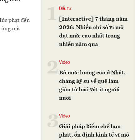
1
Đầu tư
[Interactive] 7 tháng năm
 Mức phạt đến
2026: Nhiều chỉ số vĩ mô
g rừng mà
đạt mức cao nhất trong
nhiều năm qua
2
Video
Bỏ mức lương cao ở Nhật,
chàng kỹ sư về quê làm
giàu từ loài vật ít người
nuôi
3
Video
Giải pháp kiềm chế lạm
phát, ổn định kinh tế vĩ mô