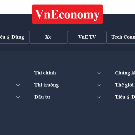
iêu & Dùng
Xe
VnE TV
Tech Conn
Tài chính
Chứng k
Thị trường
Thế giới
Đầu tư
Tiêu & 