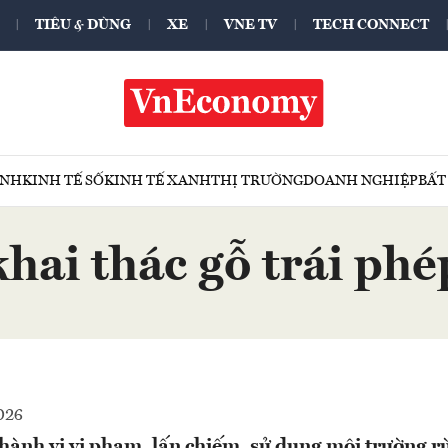
TIÊU & DÙNG
XE
VNE TV
TECH CONNECT
ÍNH
KINH TẾ SỐ
KINH TẾ XANH
THỊ TRƯỜNG
DOANH NGHIỆP
BẤT
khai thác gỗ trái phé
026
hành vi vi phạm, lấn chiếm, sử dụng môi trường rừ