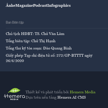
Ảnh
eMagazine
Podcast
Infographics
Ban Biên tập
Chủ tịch HĐBT: TS. Chử Văn Lâm
Tổng biên tập: Chử Thị Hạnh
Tổng thư ký tòa soạn: Đào Quang Bính
Giấy phép Tạp chí điện tử số: 272/GP-BTTTT ngày
26/6/2020
Thiết kế và phát triển bởi
Hemera Media
Dựa trên nền tảng
Hemera AI CMS