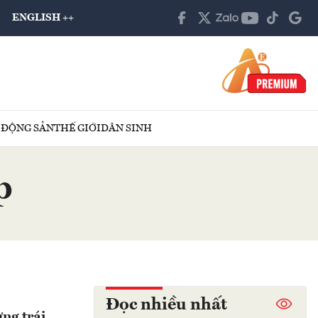
ENGLISH ++
 ĐỘNG SẢN
THẾ GIỚI
DÂN SINH
p
Đọc nhiều nhất
ng trái