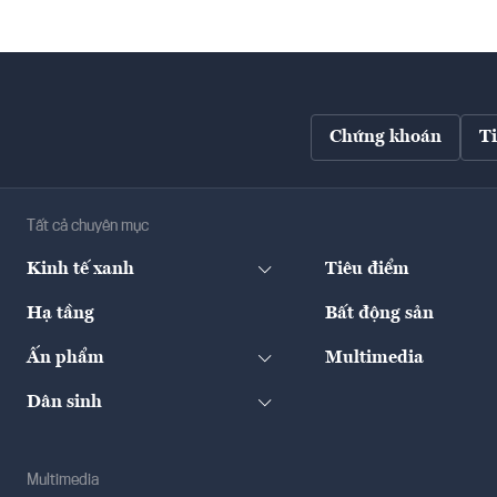
Chứng khoán
T
Tất cả chuyên mục
Kinh tế xanh
Tiêu điểm
Hạ tầng
Bất động sản
Ấn phẩm
Multimedia
Dân sinh
Multimedia