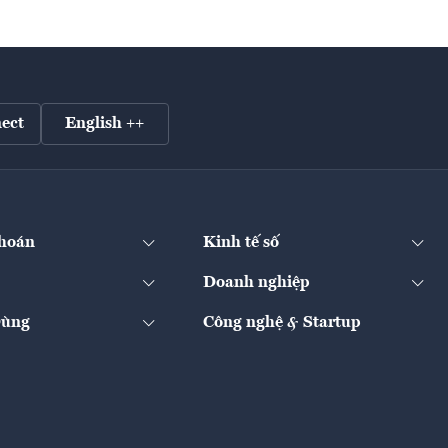
ect
English ++
hoán
Kinh tế số
Doanh nghiệp
Dùng
Công nghệ & Startup