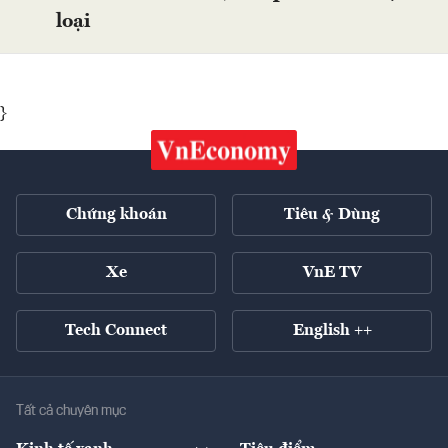
loại
}
Chứng khoán
Tiêu & Dùng
Xe
VnE TV
Tech Connect
English ++
Tất cả chuyên mục