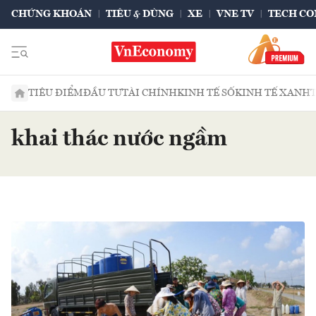
CHỨNG KHOÁN
TIÊU & DÙNG
XE
VNE TV
TECH CO
TIÊU ĐIỂM
ĐẦU TƯ
TÀI CHÍNH
KINH TẾ SỐ
KINH TẾ XANH
khai thác nước ngầm