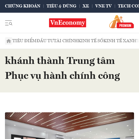
CHỨNG KHOÁN
TIÊU & DÙNG
XE
VNE TV
TECH CO
TIÊU ĐIỂM
ĐẦU TƯ
TÀI CHÍNH
KINH TẾ SỐ
KINH TẾ XANH
khánh thành Trung tâm
Phục vụ hành chính công