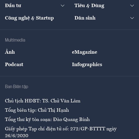
Chuyển động 24h
Đối thoại
The Guide
Video
Đầu tư
Tiêu & Dùng
Quản trị số
Cafe BĐS
Thị trường
Kinh doanh
Kết nối
Tạp chí kinh tế Việt Nam
eMagazine
Nhà đầu tư
Du lịch
Công nghệ & Startup
Dân sinh
Tư vấn
Nông sản
Doanh nhân
Tư vấn Tiêu & Dùng
Infographics
Hạ tầng
Sức khỏe
Khung pháp lý
Doanh nghiệp
Địa phương
Thị trường
Bảo hiểm
Multimedia
Sự kiện
Nhân lực
Ảnh
eMagazine
Đẹp +
An sinh
Podcast
Infographics
Giải trí
Y tế
Nhà
Ban Biên tập
Ẩm thực
Chủ tịch HĐBT: TS. Chử Văn Lâm
Tổng biên tập: Chử Thị Hạnh
Tổng thư ký tòa soạn: Đào Quang Bính
Giấy phép Tạp chí điện tử số: 272/GP-BTTTT ngày
26/6/2020