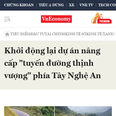
CHỨNG KHOÁN
TIÊU & DÙNG
XE
VNE TV
TECH CO
TIÊU ĐIỂM
ĐẦU TƯ
TÀI CHÍNH
KINH TẾ SỐ
KINH TẾ XANH
Khởi động lại dự án nâng
cấp "tuyến đường thịnh
vượng" phía Tây Nghệ An