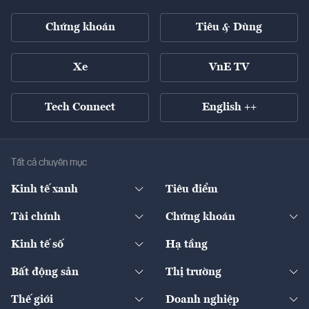
Chứng khoán
Tiêu & Dùng
Xe
VnE TV
Tech Connect
English ++
Tất cả chuyên mục
Kinh tế xanh
Tiêu điểm
Chuyển động xanh
Tài chính
Chứng khoán
Pháp lý
Ngân hàng
Doanh nghiệp niêm yết
Kinh tế số
Hạ tầng
Thương hiệu xanh
Thị trường vốn
Thị trường
Sản phẩm - Thị trường
Bất động sản
Thị trường
Diễn đàn
Thuế
Đầu tư
Tài sản số
Chính sách
Xuất nhập khẩu
Thế giới
Doanh nghiệp
Bảo hiểm
Quốc tế