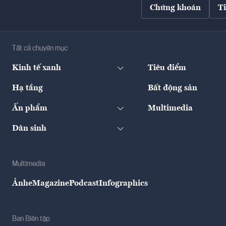
Chứng khoán
T
Tất cả chuyên mục
Kinh tế xanh
Tiêu điểm
Hạ tầng
Bất động sản
Ấn phẩm
Multimedia
Dân sinh
Multimedia
Ảnh
eMagazine
Podcast
Infographics
Ban Biên tập