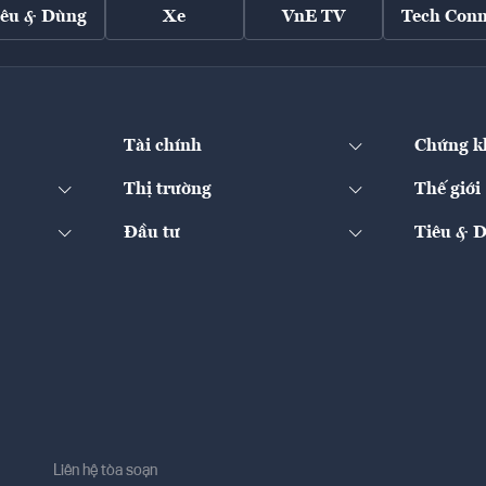
iêu & Dùng
Xe
VnE TV
Tech Conn
Tài chính
Chứng k
Thị trường
Thế giới
Đầu tư
Tiêu & 
Liên hệ tòa soạn