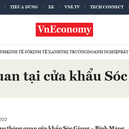
TIÊU & DÙNG
XE
VNE TV
TECH CONNECT
ÍNH
KINH TẾ SỐ
KINH TẾ XANH
THỊ TRƯỜNG
DOANH NGHIỆP
BẤT
an tại cửa khẩu Só
022
hục thông quan cửa khẩu Sóc Giang – Bình Mãng