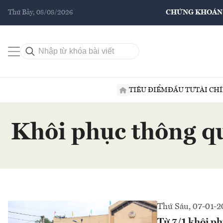
Thứ Bảy, 08/08/2026
CHỨNG KHOÁN
TIÊU ĐIỂM
ĐẦU TƯ
TÀI CH
Khôi phục thông qu
Thứ Sáu, 07-01-2
Từ 7/1 khôi p