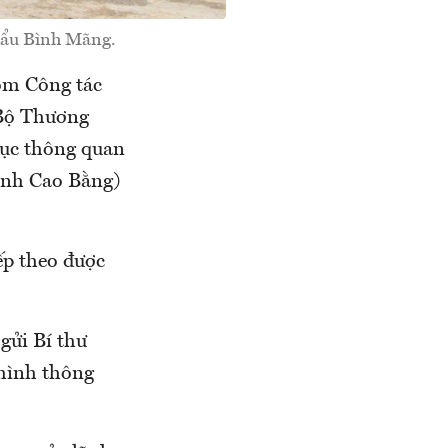
hẩu Bình Mãng.
óm Công tác
 Bộ Thương
hục thông quan
ỉnh Cao Bằng)
ếp theo được
gửi Bí thư
 hình thông