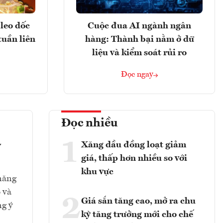
leo dốc
Cuộc đua AI ngành ngân
tuần liên
hàng: Thành bại nằm ở dữ
liệu và kiểm soát rủi ro
Đọc ngay
Đọc nhiều
1
Xăng dầu đồng loạt giảm
y
giá, thấp hơn nhiều so với
khu vực
 năng
 và
2
Giá sắn tăng cao, mở ra chu
ng ý
kỳ tăng trưởng mới cho chế