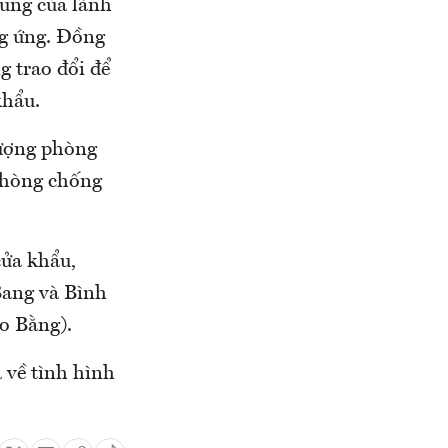
hung của lãnh
ng ứng. Đồng
g trao đổi để
khẩu.
lượng phòng
 phòng chống
cửa khẩu,
Bang và Bình
o Bằng).
 về tình hình