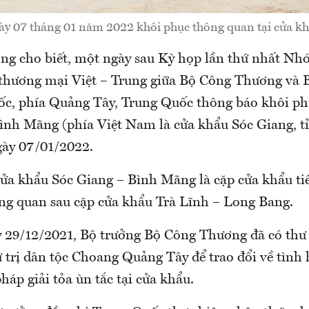
gày 07 tháng 01 năm 2022 khôi phục thông quan tại cửa k
g cho biết, một ngày sau Kỳ họp lần thứ nhất Nh
 thương mại Việt – Trung giữa Bộ Công Thương và
c, phía Quảng Tây, Trung Quốc thông báo khôi p
Bình Mãng (phía Việt Nam là cửa khẩu Sóc Giang, t
gày 07/01/2022.
 cửa khẩu Sóc Giang – Bình Mãng là cặp cửa khẩu ti
ng quan sau cặp cửa khẩu Trà Lĩnh – Long Bang.
ày 29/12/2021, Bộ trưởng Bộ Công Thương đã có thư 
 trị dân tộc Choang Quảng Tây để trao đổi về tình
háp giải tỏa ùn tắc tại cửa khẩu.