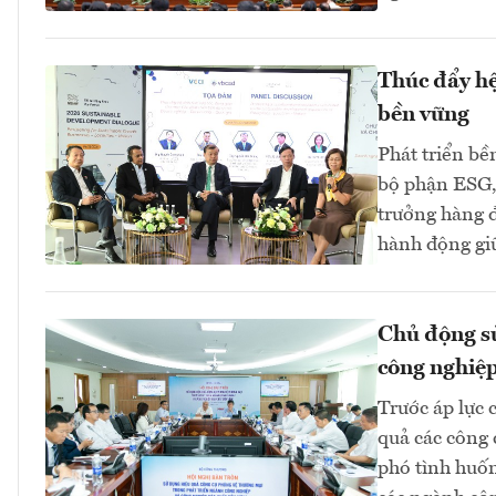
Thúc đẩy hệ 
bền vững
Phát triển bề
bộ phận ESG, 
trưởng hàng đ
hành động gi
Chủ động sử
công nghiệp
Trước áp lực 
quả các công 
phó tình huốn