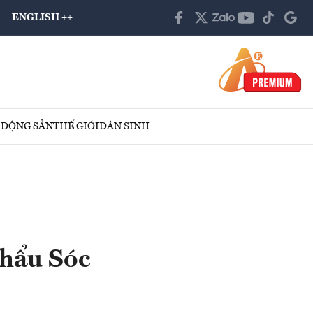
ENGLISH ++
 ĐỘNG SẢN
THẾ GIỚI
DÂN SINH
khẩu Sóc