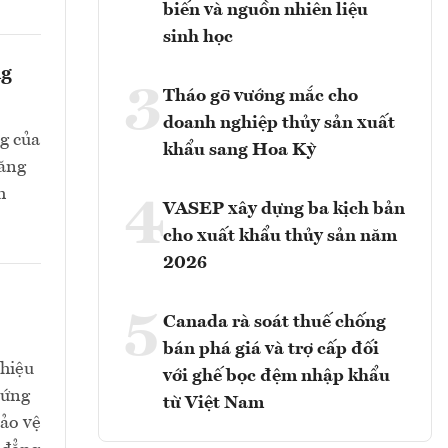
biến và nguồn nhiên liệu
sinh học
ng
3
Tháo gỡ vướng mắc cho
doanh nghiệp thủy sản xuất
g của
khẩu sang Hoa Kỳ
tăng
h
4
VASEP xây dựng ba kịch bản
cho xuất khẩu thủy sản năm
2026
5
Canada rà soát thuế chống
bán phá giá và trợ cấp đối
 hiệu
với ghế bọc đệm nhập khẩu
 ứng
từ Việt Nam
bảo vệ