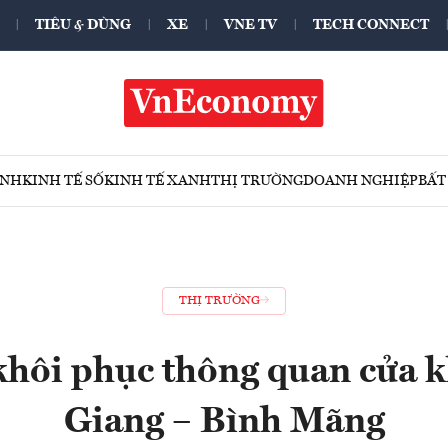
TIÊU & DÙNG
XE
VNE TV
TECH CONNECT
ÍNH
KINH TẾ SỐ
KINH TẾ XANH
THỊ TRƯỜNG
DOANH NGHIỆP
BẤT
THỊ TRƯỜNG
khôi phục thông quan cửa 
Giang – Bình Mãng