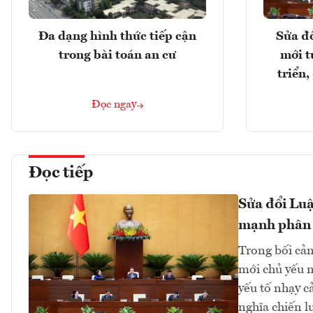
Đa dạng hình thức tiếp cận
Sửa đổ
trong bài toán an cư
mới t
triển
Đọc ngay
Đọc tiếp
Sửa đổi Luậ
mạnh phân
Trong bối cản
mới chủ yếu n
yếu tố nhạy c
nghĩa chiến lư