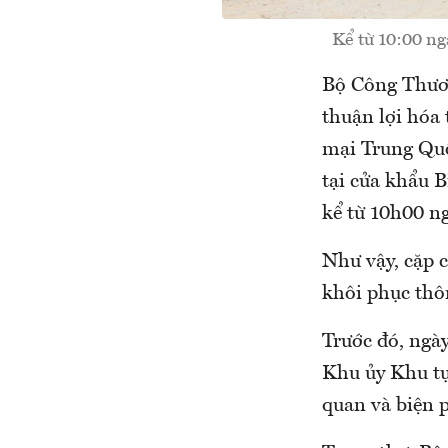
Kể từ 10:00 n
Bộ Công Thươn
thuận lợi hóa
mại Trung Quố
tại cửa khẩu 
kể từ 10h00 n
​Như vậy, cặp
khôi phục thô
​Trước đó, ng
Khu ủy Khu tự
quan và biện p