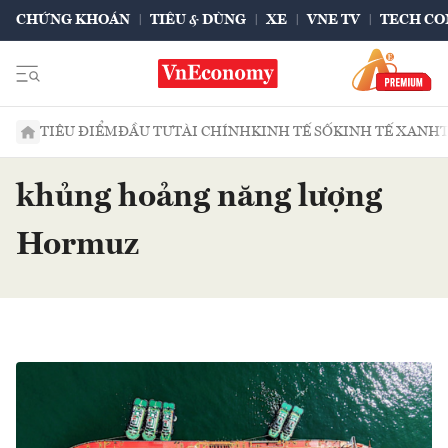
CHỨNG KHOÁN
TIÊU & DÙNG
XE
VNE TV
TECH CO
TIÊU ĐIỂM
ĐẦU TƯ
TÀI CHÍNH
KINH TẾ SỐ
KINH TẾ XANH
khủng hoảng năng lượng
Hormuz