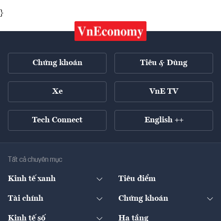
}
Chứng khoán
Tiêu & Dùng
Xe
VnE TV
Tech Connect
English ++
Tất cả chuyên mục
Kinh tế xanh
Tiêu điểm
Chuyển động xanh
Tài chính
Chứng khoán
Pháp lý
Ngân hàng
Doanh nghiệp niêm yết
Kinh tế số
Hạ tầng