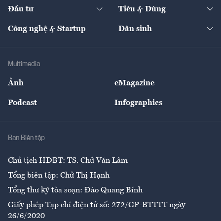
Chuyển động 24h
Đối thoại
The Guide
Video
Đầu tư
Tiêu & Dùng
Quản trị số
Cafe BĐS
Thị trường
Kinh doanh
Kết nối
Tạp chí kinh tế Việt Nam
eMagazine
Nhà đầu tư
Du lịch
Công nghệ & Startup
Dân sinh
Tư vấn
Nông sản
Doanh nhân
Tư vấn Tiêu & Dùng
Infographics
Hạ tầng
Sức khỏe
Khung pháp lý
Doanh nghiệp
Địa phương
Thị trường
Bảo hiểm
Multimedia
Sự kiện
Nhân lực
Ảnh
eMagazine
Đẹp +
An sinh
Podcast
Infographics
Giải trí
Y tế
Nhà
Ban Biên tập
Ẩm thực
Chủ tịch HĐBT: TS. Chử Văn Lâm
Tổng biên tập: Chử Thị Hạnh
Tổng thư ký tòa soạn: Đào Quang Bính
Giấy phép Tạp chí điện tử số: 272/GP-BTTTT ngày
26/6/2020