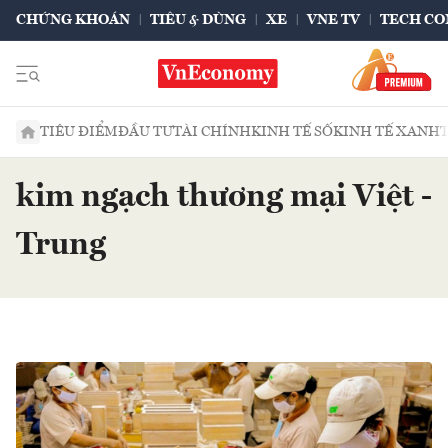
CHỨNG KHOÁN
TIÊU & DÙNG
XE
VNE TV
TECH CO
TIÊU ĐIỂM
ĐẦU TƯ
TÀI CHÍNH
KINH TẾ SỐ
KINH TẾ XANH
kim ngạch thương mại Việt -
Trung