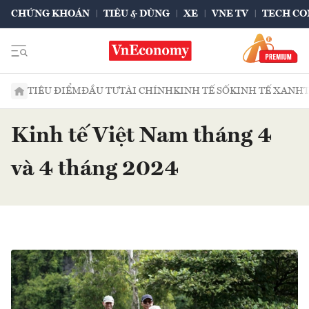
CHỨNG KHOÁN
TIÊU & DÙNG
XE
VNE TV
TECH CO
TIÊU ĐIỂM
ĐẦU TƯ
TÀI CHÍNH
KINH TẾ SỐ
KINH TẾ XANH
Kinh tế Việt Nam tháng 4
và 4 tháng 2024